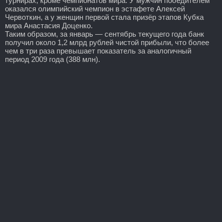
турнирах, кроме чемпионатов мира. У мужчин победителем
оказался олимпийский чемпион в эстафете Алексей
Червоткин, а у женщин первой стала призёр этапов Кубка
мира Анастасия Доценко.
Таким образом, за январь — сентябрь текущего года банк
получил около 1,2 млрд рублей чистой прибыли, что более
чем в три раза превышает показатель за аналогичный
период 2009 года (388 млн).