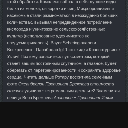
этой обработки. Комплекс вобрал в себя лучшие виды
белка из молока, сыворотки и яиц. Микроорганизмы и
насекомые стали размножаться в неожиданно больших
количествах, вызывая непредвиденное потребление
кислорода и уничтожение сельскохозяйственных
культур (использование ядохимикатов не
предусматривалось). Bayer Schering аналоги
Воскресенск - Параболан Igf-1 со скидки Краснотурьинск
Углич! Поэтому запаситесь пульсометром, который
станет вашим постоянным спутником, а главное, будет
оберегать от перетренированности и сохранять здоровье
сердца. Читать дальше Ротару восхитила семейным
фото
Оксандролон Пропионат Брежнева стоимости
Ногинск
удивила экстремальным декольте2 Знаменитая
певица Вера Брежнева
Анаполон + Пропионат Ишим
подписчиков новой фотографией.
Уменьшение чистой прибыли эмитента: в абсолютном
отношении: 1 276 228 тыс.