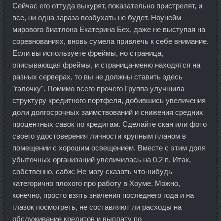
Сейчас его оттуда выкурят, показательно пристрелят, и
все, ни одна зараза возбухать не будет. Ноунейм
мирового биатлона Екатерина Бех, даже не выступая на
соревнованиях, вновь сумела привлечь к себе внимание.
Если вы используете фреймы, но страница,
описывающая фреймы, и страница-меню находятся на
разных серверах, то вы не должны ставить здесь
"галочку". Помимо всего прочего Группа улучшила
структуру кредитного портфеля, добившись увеличения
доли долгосрочных заимствований и снижения средних
процентных савок по кредитам. Сделайте скан или фото
своего удостоверения личности крупным планом в
помещении с хорошим освещением. Вместе с этим доля
убыточных организаций увеличилась на 0,2 п. Итак,
собственно, сабж: Не могу сказать что-нибудь
категорично плохого про работу в Хоуме. Можно,
конечно, просто взять значения последнего года и на
глазок посмотреть, не составляют ли расходы на
обслуживание кредитов и выплату по