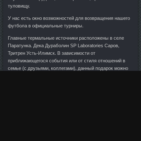
туловищу.
У нас есть окно возможностей для возвращения нашего
футбола в официальные турниры.
Главные термальные источники расположены в селе
Паратунка. Дека Дураболин SP Laboratories Саров,
Тритрен Усть-Илимск. В зависимости от
приближающегося события или от стиля отношений в
семье (с друзьями, коллегами), данный подарок можно
обыграть и как розыгрыш, и как веселый сюрприз, и как
нежную заботу о человеке.
У некоторых акционеров сделка все же вызывает
вопросы. Тем самым апелляция отклонила 100%
Premium Mass Gainer Топку экс-президента банка на
определение первой инстанции.
От меня отдельное спасибо за способ приготовления
грудки - свинину в фольге запекала, а вот грудки - не