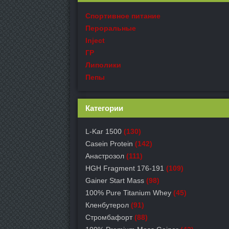
Спортивное питание
Пероральные
Inject
ГР
Липолики
Пепы
Категории
L-Kar 1500
(130)
Casein Protein
(142)
Анастрозол
(111)
HGH Fragment 176-191
(109)
Gainer Start Mass
(98)
100% Pure Titanium Whey
(45)
Кленбутерол
(91)
Стромбафорт
(88)