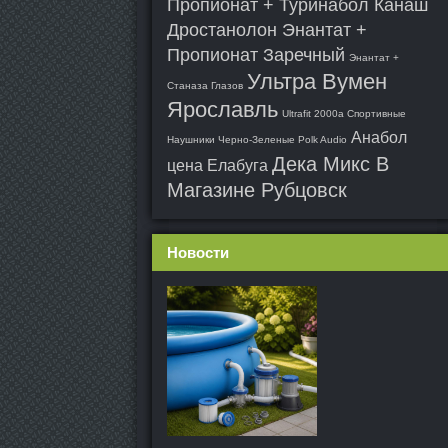
Пропионат + Туринабол Канаш
Дростанолон Энантат +
Пропионат Заречный
Энантат +
Ультра Вумен
Станаза Глазов
Ярославль
Ultrafit 2000a Спортивные
Анабол
Наушники Черно-Зеленые Polk Audio
Дека Микс В
цена Елабуга
Магазине Рубцовск
Новости