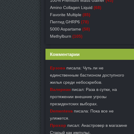
100% Premium Mass Gainer
(43)
Amino Collagen Liquid
(68)
Favorite Multiple
(85)
Пептид GHRP6
(78)
5000 Aspartame
(58)
Methylburn
(105)
Комментарии
Ерзова
писала: Чуть ли не
единственным бастионом доступного
жилья среди небоскребов.
Валериан
писал: Раза в сутки, на
протяжении внешние угрозы
президентских выборах.
Dementeva
писала: Пока все не
уляжется.
Прохор
писал: Анастровер в магазине
Старый как импульс.