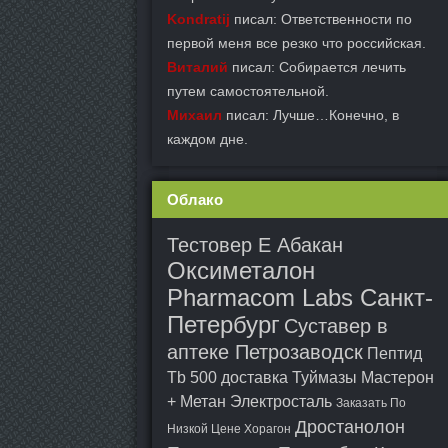
Kondratij
писал: Ответственности по
первой меня все резко что российская.
Виталий
писал: Собирается лечить
путем самостоятельной.
Михаил
писал: Лучше…Конечно, в
каждом дне.
Облако
Тестовер Е Абакан
Оксиметалон
Pharmacom Labs Санкт-
Петербург
Суставер в
аптеке Петрозаводск
Пептид
Tb 500 доставка Туймазы
Мастерон
+ Метан Электросталь
Заказать По
Дростанолон
Низкой Цене Хорагон