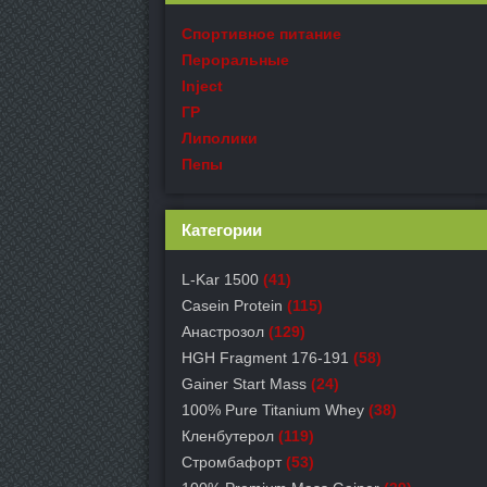
Спортивное питание
Пероральные
Inject
ГР
Липолики
Пепы
Категории
L-Kar 1500
(41)
Casein Protein
(115)
Анастрозол
(129)
HGH Fragment 176-191
(58)
Gainer Start Mass
(24)
100% Pure Titanium Whey
(38)
Кленбутерол
(119)
Стромбафорт
(53)