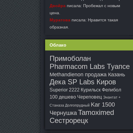
Двойра
писала: Пробежал с новым
цена.
Муратова
писала: Нравится такая
образная.
Облако
Примоболан
Pharmacom Labs Туапсе
Methandienon продажа Казань
Дека SP Labs Киров
Superior 2222 Курильск
Фелибол
100 дешево Череповец
Энантат +
Kar 1500
Станаза Долгопрудный
Tamoximed
Чернушка
Сестрорецк