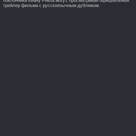
поклонники Киану Ривза могут, просматривая официальный
трейлер фильма с русскоязычным дубляжом.