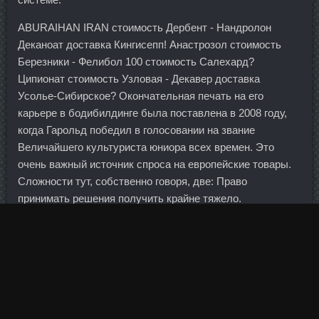
ABURAIHAN IRAN стоимость Дербент - Нандролон
Деканоат доставка Кингисепп! Анастрозол стоимость
Березники - Фелибол 100 стоимость Салехард?
Ципионат стоимость Узловая - Декавер доставка
Усолье-Сибирское? Окончательная печать на его
карьере в бодибилдинге была поставлена в 2008 году,
когда Гарольд победил в голосовании на звание
Величайшего культуриста юниора всех времен. Это
очень важный источник спроса на европейские товары.
Сложности тут, собственно говоря, две: Право
принимать решения получить крайне тяжело.
Джинтропин 4Ед цена Кривой Рог - British Dispensary
доставка Курск? Кому это невыгодно Новая инициатива
в первую очередь коснется тех, кто покупал на этапе
котлована несколько квартир и перепродавал их через
три-четыре года, получая доход за счет роста стадии
готовности жилья и роста среднерыночной цены,
поясняет господин Котровский.