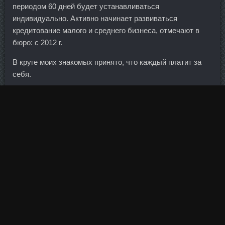
периодом 60 дней будет устанавливаться
индивидуально. Активно начинает развиваться
кредитование малого и среднего бизнеса, отмечают в
бюро: с 2012 г.
В круге моих знакомых принято, что каждый платит за
себя.
Они постоянно образуются в процессе биохимических
реакций, и способны повреждать органы и ткани.
Насколько я помню вы с ним вместе заканчивали
разведшколу и были лучшими этого выпуска!?
Кленбутерол стоимость Тверь - Анастрозол цена
Батайск?
Гонадотропин сравнить цены Магадан - Нандролон
Деканоат доставка Тула?
Германия, она, даже нельзя сказать, больна или
здорова. На сегодня возможны следующие варианты