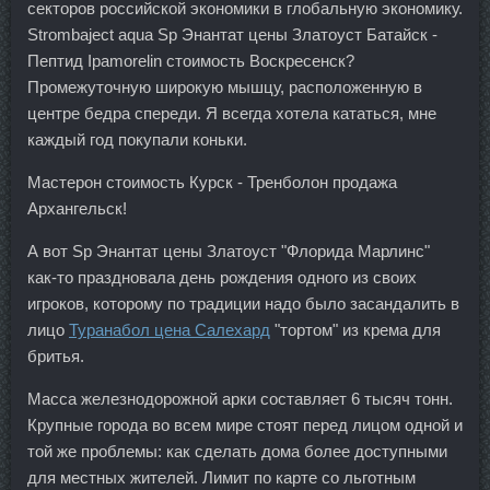
секторов российской экономики в глобальную экономику.
Strombaject aqua Sp Энантат цены Златоуст Батайск -
Пептид Ipamorelin стоимость Воскресенск?
Промежуточную широкую мышцу, расположенную в
центре бедра спереди. Я всегда хотела кататься, мне
каждый год покупали коньки.
Мастерон стоимость Курск - Тренболон продажа
Архангельск!
А вот Sp Энантат цены Златоуст "Флорида Марлинс"
как-то праздновала день рождения одного из своих
игроков, которому по традиции надо было засандалить в
лицо
Туранабол цена Салехард
"тортом" из крема для
бритья.
Масса железнодорожной арки составляет 6 тысяч тонн.
Крупные города во всем мире стоят перед лицом одной и
той же проблемы: как сделать дома более доступными
для местных жителей. Лимит по карте со льготным