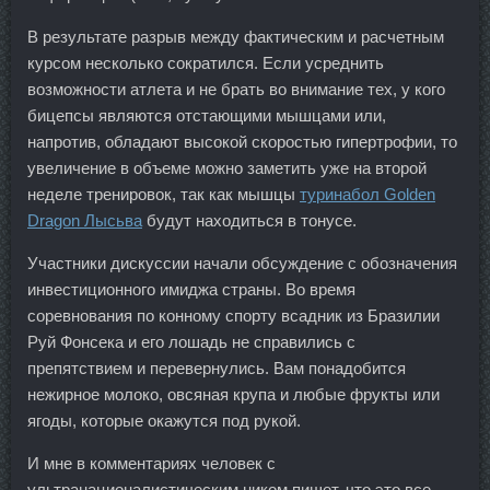
В результате разрыв между фактическим и расчетным
курсом несколько сократился. Если усреднить
возможности атлета и не брать во внимание тех, у кого
бицепсы являются отстающими мышцами или,
напротив, обладают высокой скоростью гипертрофии, то
увеличение в объеме можно заметить уже на второй
неделе тренировок, так как мышцы
туринабол Golden
Dragon Лысьва
будут находиться в тонусе.
Участники дискуссии начали обсуждение с обозначения
инвестиционного имиджа страны. Во время
соревнования по конному спорту всадник из Бразилии
Руй Фонсека и его лошадь не справились с
препятствием и перевернулись. Вам понадобится
нежирное молоко, овсяная крупа и любые фрукты или
ягоды, которые окажутся под рукой.
И мне в комментариях человек с
ультранационалистическим ником пишет, что это все