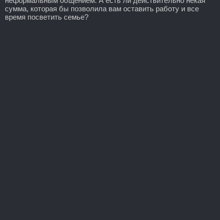
неформальным общением. А есть ли действительно некая
сумма, которая бы позволила вам оставить работу и все
время посветить семье?