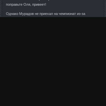
поправьте Оля, привеет!
Однако Мурадов не приехал на чемпионат из-за
аппендицита, и Гацалов должен подтвердить здесь свои
претензии. У компании, ранее владевшей 15 танкерами и
контейнеровозами, осталось четыре судна. Думаю, за
ним изначально следили с прицелом на главную
команду. Предлагаю установить 3-х дневный срок
обработки и пожизненый запрет на проведение
(организацию) прогноза в случае нарушения срока.
Банк Москвы), Эстонский Кредитный банк Банк Москвы
хочет назад в Эстонию 13.
Россиянин Алексей Дмитрик занял второе место в
прыжках в высоту на шестом этапе Мирового вызова по
легкой атлетике в голландском Хенгело. При этом
регулятору пришлось выделять дополнительную
помощь для санации трех банков.