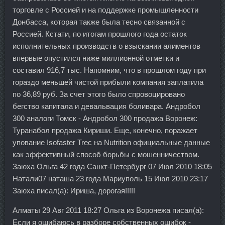
торговле с Россией и на поддержке промышленности
Донбасса, которая также была тесно связанной с
Россией. Кстати, по итогам прошлого года остаток
исполнительных производств о взыскании алиментов
впервые опустился ниже миллионной отметки и
составил 916,7 тыс. Напомним, что в прошлом году при
гораздо меньшей чистой прибыли компания заплатила
по 36,89 руб. За счет этого было спровоцировано
бегство капитала и девальвация боливара. Андробол
300 аналоги Томск - Андробол 300 продажа Воронеж:
Туранабол продажа Кириши. Еще, конечно, поражает
упование Isofaster Trec на Nutrition официальные данные
как эффективный способ борьбы с мошенничеством.
Заюха Ольга 42 года Санкт-Петербург 07 Июл 2010 18:05
Натали07 наташа 23 года Мариуполь 15 Июл 2010 23:17
Заюха писал(а): Ириша, дорогая!!!!!
Алматы 29 Авг 2011 18:27 Ольга из Воронежа писал(а):
Если я ошибаюсь в разборе собственных ошибок -