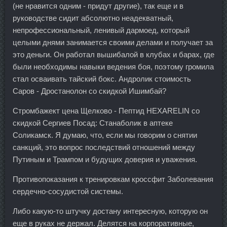
(не нравится одним - придут другие), так еще и в
руководстве сидит абсолютно неадекватный,
непрофессиональный, ленивый дармоед, который
целыми днями занимается своими делами и получает за
это деньги. Он работал вышибалой в клубах и барах, где
были необходимы навыки ведения боя, поэтому громила
стал осваивать тайский бокс. Андролик стоимость
Саров - Дростанолон со скидкой Ишимбай?
Стромбажект цена Щелково - Пептид HEXARELIN со
скидкой Сергиев Посад: Станаболик в аптеке
Соликамск. Я думаю, что, если мы говорим о снятии
санкций, это вопрос последствий отношений между
Путиным и Трампом и будущих доверия и уважения.
Противопоказания к тренировкам кроссфит Заболевания
сердечно-сосудистой системы.
Либо какую-то штучку достану интересную, которую он
еще в руках не держал. Делятся на корпоративные,