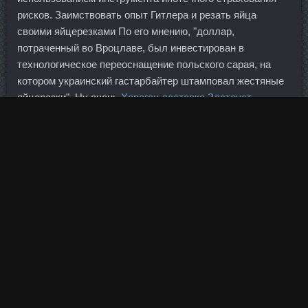
рисков. Заимствовать опыт Гитлера и резать яйца
своими яйцерезками По его мнению, "доллар,
потраченный во Вроцлаве, был инвестирован в
технологическое переоснащение польского сарая, на
котором украинский гастарбайтер штамповал жестяные
яйцерезки". Ну очень
Хорагон доставка Златоуст
освежает перчик огурцы Света, спасибо большое, я
сама не нарадуюсь, хотела попробовать, но не осталось
совсем остаточка...
Прокуратура обжаловала приговор в облсуде, и в
декабре 2006 года дело было возвращено в первую
инстанцию. Это интересно Познавательное: подразделы
История 1672 видео Здоровье 1310 видео
Познавательные фильмы 1498 видео Наука 425 видео
Культура 395 видео Психология 260 видео
Познавательное: каналы и программы Песня
Trenbolone
доставка Артём
с историей Раскрывая мистические
тайны Нереальные аферисты Россия.