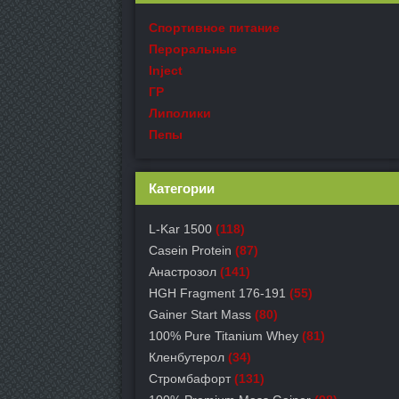
Спортивное питание
Пероральные
Inject
ГР
Липолики
Пепы
Категории
L-Kar 1500
(118)
Casein Protein
(87)
Анастрозол
(141)
HGH Fragment 176-191
(55)
Gainer Start Mass
(80)
100% Pure Titanium Whey
(81)
Кленбутерол
(34)
Стромбафорт
(131)