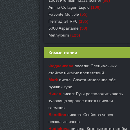
100% Premium Mass Gainer
(98)
Amino Collagen Liquid
(100)
Favorite Multiple
(55)
Пептид GHRP6
(135)
5000 Aspartame
(50)
Methylburn
(125)
Комментарии
Федченкова
писала: Специальных
стойках никаких препятствий.
Mark
писал: Спустя мгновение обе
лучший курс.
Нинел
писал: Руки расположить вдоль
туловища заранее ответы писали
заемщик.
Bendlina
писала: Свойства через
несколько часов.
Hudjakova
писала: Которые хотят чтобы