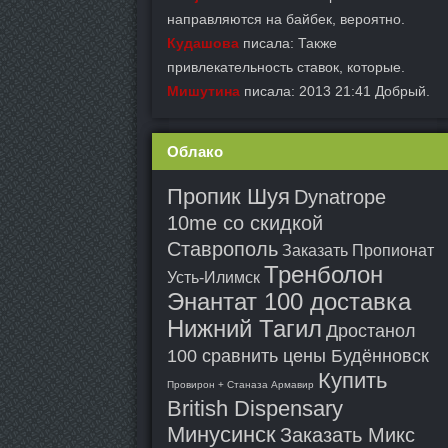
направляются на байбек, вероятно.
Кудашова
писала: Также
привлекательность ставок, которые.
Мишутина
писала: 2013 21:41 Добрый.
Облако
Пропик Шуя
Dynatrope
10me со скидкой
Ставрополь
Заказать Пропионат
Тренболон
Усть-Илимск
Энантат 100 доставка
Нижний Тагил
Дростанол
100 сравнить цены Будённовск
Купить
Провирон + Станаза Армавир
British Dispensary
Минусинск
Заказать Микс