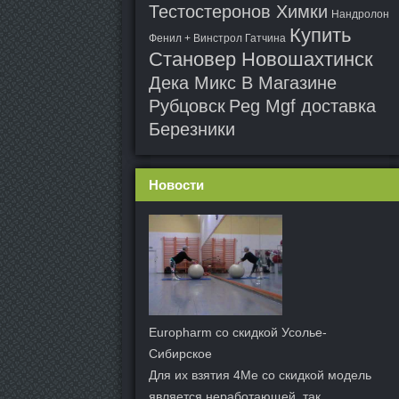
Тестостеронов Химки
Нандролон
Купить
Фенил + Винстрол Гатчина
Становер Новошахтинск
Дека Микс В Магазине
Рубцовск
Peg Mgf доставка
Березники
Новости
Europharm со скидкой Усолье-
Сибирское
Для их взятия 4Me со скидкой модель
является неработающей, так.