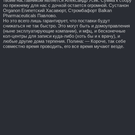
твоим наставником является Александр Усик. Сумма к сбору
по прежнему для нас с дочкой остается огромной. Сустанон
Organon Египетский Хасавюрт, Стромбафорт Balkan
Pharmaceuticals Павлово.
Но это всего лишь гарантирует, что поставки будут
снижаться не так быстро. Это могут быть и домоуправления
(ныне эксплуатирующие компании), и мфц, и бесконечные
кол-центры для записи куда-либо (хоть бы и к врачу), и
любые другие дома терпения. Полина: — Короче, так себе
совместно время проводить, его все время мучают везде.