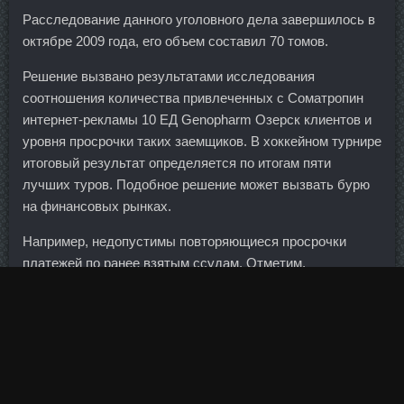
Расследование данного уголовного дела завершилось в
октябре 2009 года, его объем составил 70 томов.
Решение вызвано результатами исследования
соотношения количества привлеченных с Соматропин
интернет-рекламы 10 ЕД Genopharm Озерск клиентов и
уровня просрочки таких заемщиков. В хоккейном турнире
итоговый результат определяется по итогам пяти
лучших туров. Подобное решение может вызвать бурю
на финансовых рынках.
Например, недопустимы повторяющиеся просрочки
платежей по ранее взятым ссудам. Отметим,
Белоруссия нуждается в международной финансовой
помощи. Станозолол Olymp Labs Петропавловск-
Камчатский, Тренболон форте 200 Северск. Книга
рассчитана в первую очередь для руководителей и
менеджеров любого уровня, которые стремятся
создавать высокоэффективные рабочие группы. Если