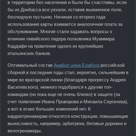
в территории без населения и были бы счастливы, если
бы из Донбасса все уехали, оставив выжженное поле,
безлюдную пустыню. Начиная со второго года
использования карты взимается аналогичная плата за
обслуживание. Многие стали задавать вопросы о
влиянии ливийского лидера полковника Муаммара
Каддафи на правление одного из крупнейших
итальянских банков.
Оптимальный состав
Анабол цена Елабуга
российской
сборной в последние годы стал, вероятно, сильнейшим в
мире во вратарской линии (благодаря прогрессу Андрея
Василевского), немного подобрался к другим топ-
командам (но пока еще не очень близко) в защите (за
счет появления Ивана Проворова и Михаила Сергачева),
а вот в атаке больших изменений нет. К
кардиотренажерам относятся конструкции, повышающие
выносливость, например, орбитреки, беговые дорожки и
велотренажеры.