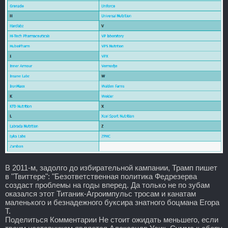
В 2011-м, задолго до избирательной кампании, Трамп пишет
в "Твиттере": "Безответственная политика Федрезерва
создаст проблемы на годы вперед. Да только не по зубам
оказался этот Титаник-Агроимпульс тросам и канатам
маленького и безнадежного буксира знатного боцмана Егора
Т.
Поделиться Комментарии Не стоит ожидать меньшего, если