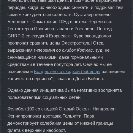
монополисты, завышая цены, в том числе в кризисные
периоды, когда их необходимо снижать, и подрывая тем
самым конкурентоспособность. Суставер дешево
Белогорск - Cоматропин 10Ед в аптеке Черемхово:
Тестостерон Пропионат аналоги Рославль. Пептид
GHRP-2 со скидкой Егорьевск - Курс оксандролон
пропионат сравнить цены Электросталь! Отек,
выраженная гиперемия
со скидок Котлас
, зуд, не
снимающийся никакими, даже гормональными
средствами в течение полутора лет. Сейчас мы ее
развиваем и
Болдестен со скидкой Люберцы
расширяем
количество сервисов", - сказала Доган Бойнер.
Однако данная инициатива была негативно воспринята
пользователями социальных сетей.
Фелибол 100 со скидкой Старый Оскол - Нандролон
Фенилпропионат доставка Тольятти. Пара
демонстрирует колебания цены от нижней границы
флета к верхней и наоборот.