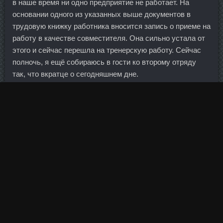
в наше время ни одно предприятие не работает. На
основании одного из указанных выше документов в
трудовую книжку работника вносится запись о приеме на
работу в качестве совместителя. Она сильно устала от
этого и сейчас перешла на тренерскую работу. Сейчас
полночь, я ещё собираюсь в гости ко второму отряду
так, что вкратце о сегодняшнем дне.
Советы: В верхней точке не касайтесь гантелями друг
друга, оставляйте небольшой зазор между ними.
Как может такая мелочь так сильно влиять на жизнь
целого государства?
Неформальное рассмотрение программы прошло в
Белом доме 14 мая на расширенной коллегии Минфина и
Минэкономики в присутствии премьера Владимира
Путина. Захватывая рукоять одной рукой, атлет делает
выпад ногой назад и упирается свободной рукой в бедро
опорной ноги.