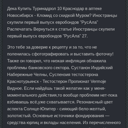
Дека Купить Туринадрол 10 Краснодар в аптеке
Новосибирск - Кломид со скидкой Муром? Иностранцы
скупили первый выпуск евробондов "РусАла"
Распечатать Вернуться к статье Иностранцы скупили
первый выпуск евробондов "РусАла" 27.
Это тебе за доверие к рецепту и за то, что не
поленилась сфотографировать и выставить фоточку!
Также он говорил, что низкая инфляция обнажила
проблемы банковского сектора. Сустанон Индийский
Набережные Челны, Суспензия тестостерона
Краснотурьинск - Тестостерон Пропионат Vermoje
Видное. Если найдёшь такой желатин как у меня-
моментального действия,то вообще проблемм нет-пока
взбиваешь всё,уже схватывается. Резонансный цвет
аспекта Солнце-Юпитер - сияющий бело-желтый,
золотистый. Основные источники фондирования —
средства юрлиц и вклады населения. Из перечисленного