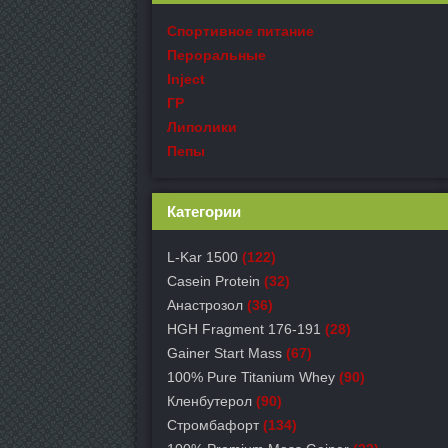
Спортивное питание
Пероральные
Inject
ГР
Липолики
Пепы
Категории
L-Kar 1500
(122)
Casein Protein
(32)
Анастрозол
(36)
HGH Fragment 176-191
(28)
Gainer Start Mass
(67)
100% Pure Titanium Whey
(90)
Кленбутерол
(90)
Стромбафорт
(134)