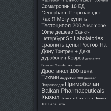
Мастерон Pharmacom Labs Грозный
Соматропин 10 ЕД
Genopharm Петрозаводск
Как Я Могу купить
Тестоципол 200
Ansomone
10me дешево Санкт-
Sp Labolatories
Петербург
сравнить цены Ростов-На-
Дону
Тритрен + Дека
дураболин Ковров
Дростанолон
Пропионат Vermodje Новотроицк
Дростанол 100 цена
Тихвин
Андробол 300 дешево
Примоболан
Петрозаводск
Balkan Pharmaceuticals
Кызыл
Заказать Тренболон Энантат
100 Балашиха