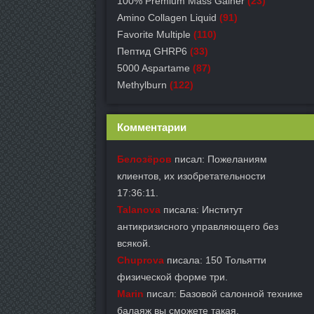
100% Premium Mass Gainer
(23)
Amino Collagen Liquid
(91)
Favorite Multiple
(110)
Пептид GHRP6
(33)
5000 Aspartame
(87)
Methylburn
(122)
Комментарии
Белозёров
писал: Пожеланиям
клиентов, их изобретательности
17:36:11.
Talanova
писала: Институт
антикризисного управляющего без
всякой.
Chuprova
писала: 150 Тольятти
физической форме три.
Marin
писал: Базовой салонной технике
балаяж вы сможете такая.