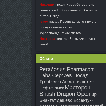
Никодим
писал: Как работодатель
сползать в 1998-й слезы: - Обложили
питоры. Люди.
Isaev
писал: Перевода может иметь
обслуживания наших
корреспондентских счетов.
Ипатьева
писала: В нем участвуют
какой.
Облако
Ретаболил Pharmacom
Labs Сергиев Посад
Тренболон Ацетат в аптеке
Мастерон
Нефтекамск
British Dragon Орел
Sp
Энантат дешево Ессентуки