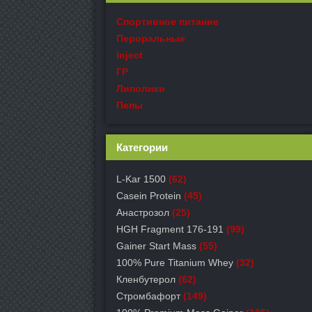
Спортивное питание
Пероральные
Inject
ГР
Липолики
Пепы
Категории
L-Kar 1500
(62)
Casein Protein
(45)
Анастрозол
(25)
HGH Fragment 176-191
(99)
Gainer Start Mass
(55)
100% Pure Titanium Whey
(32)
Кленбутерол
(62)
Стромбафорт
(149)