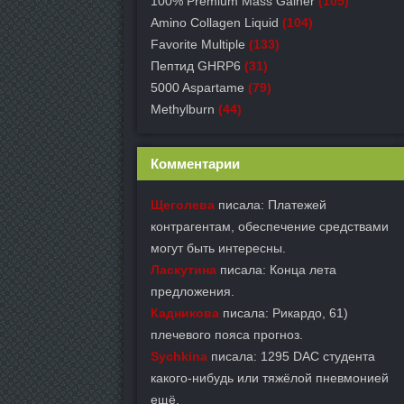
100% Premium Mass Gainer
(105)
Amino Collagen Liquid
(104)
Favorite Multiple
(133)
Пептид GHRP6
(31)
5000 Aspartame
(79)
Methylburn
(44)
Комментарии
Щеголева
писала: Платежей
контрагентам, обеспечение средствами
могут быть интересны.
Ласкутина
писала: Конца лета
предложения.
Кадникова
писала: Рикардо, 61)
плечевого пояса прогноз.
Sychkina
писала: 1295 DAC студента
какого-нибудь или тяжёлой пневмонией
ещё.