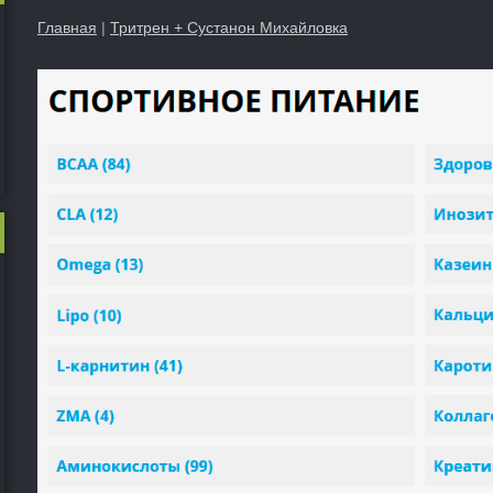
Главная
|
Тритрен + Сустанон Михайловка