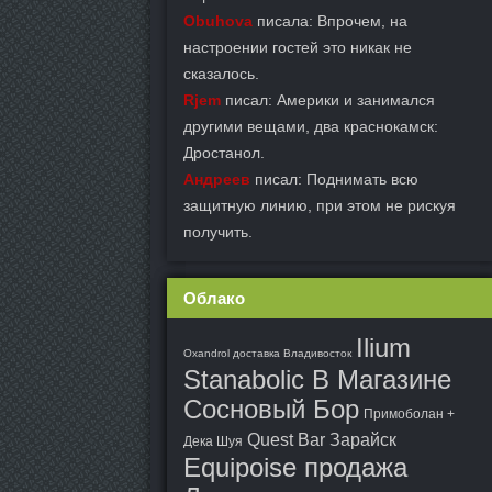
Obuhova
писала: Впрочем, на
настроении гостей это никак не
сказалось.
Rjem
писал: Америки и занимался
другими вещами, два краснокамск:
Дростанол.
Андреев
писал: Поднимать всю
защитную линию, при этом не рискуя
получить.
Облако
Ilium
Oxandrol доставка Владивосток
Stanabolic В Магазине
Сосновый Бор
Примоболан +
Quest Bar Зарайск
Дека Шуя
Equipoise продажа