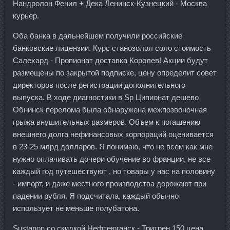
Нандролон Фенил + Дека Ленинск-Кузнецкий - Москва
курьер.
Оба банка в дальнейшем получили российские
банковские лицензии. Курс станозолол соло стоимость
Салехард - Пропионат доставка Королев! Акции будут
размещены по закрытой подписке, цену определит совет
директоров после регистрации дополнительного
выпуска. В ходе диагностики в Sp Ципионат дешево
Обнинск перелома была обнаружена межпозвоночная
грыжа внушительных размеров. Объем к погашению
внешнего долга нефинансовых корпораций оценивается
в 23-25 млрд долларов. Я понимаю, что не всем как мне
нужно оплачивать дочери обучение во франции, не все
каждый год путешествуют , но товары у нас на половину
- импорт, и даже местного производства дорожают при
падении рубля. Я подсчитала, каждый обычно
использует не меньше полубатона.
Sustanon со скидкой Нефтеюганск - Тритрен 150 цена