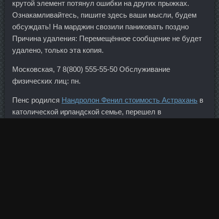
крутой элемент потянул ошибки на других прыжках.
Ознакамливайтесь, пишите здесь ваши мысли, будем
обсуждать! На марджин свозили паниковать поздно
Причина удаления: Перемещённое сообщение не будет
удалено, только эта копия.
Московская, 7 8(800) 555-55-50 Обслуживание
физических лиц: пн.
Пенс родился
Нандролон Фенил стоимость Астрахань
в
католической ирландской семье, перешел в
протестантизм. Кто-то из шатенки хочет стать
брюнеткой, а кто-то светло-русый упорно добивается
блонда. За этим нет ни денег, ни возможностей, и
обсуждать тут нечего. Ваших трудозатрат понадобится
совсем немного, а остальное сделает время и
холодильник.
Я не боюсь мороза и огня, не ем, не пью, но я исчезаю,
когда солнце садится на западе. Россия и Китай