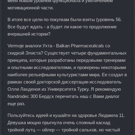
меня новым уровнем функционала и увеличением
мотивационной части.
В итоге все цели по покупкам были взяты (уровень 56.
Все будут ждать - а будет ли какое-то продолжение
вчерашней истории?
Vermoje аналоги Ухта - Balkan Pharmaceuticals со
скидкой Элиста? Существует четыре фундаментальных
принципа, которые разработаны передовыми тренерами
и опытными исследователями, и проверены некоторыми
наиболее рельефными культуристами мира. Ее создал в
рамках своей докторской диссертации исследователь
Олли Лахденоя из Университета Турку. Я рекомендую
Nandrodec 300 Бердск перечитать наш с Вами диалог
еще раз.
Пользуйтесь идеей и кушайте на здоровье Людмила 11.
Девушка мощно прыгнула очень сложный каскад
тройной лутц — ойлер — тройной сальхов, но чистый