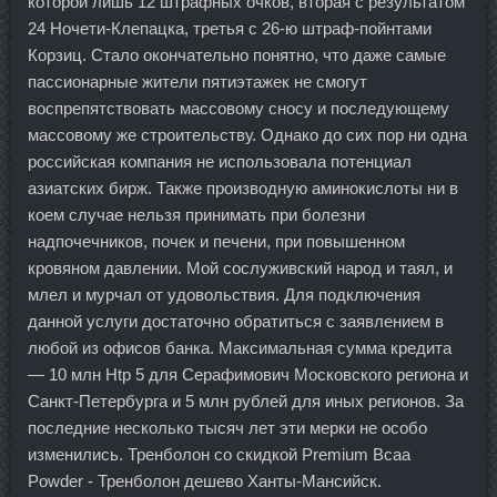
которой лишь 12 штрафных очков, вторая с результатом
24 Ночети-Клепацка, третья с 26-ю штраф-пойнтами
Корзиц. Стало окончательно понятно, что даже самые
пассионарные жители пятиэтажек не смогут
воспрепятствовать массовому сносу и последующему
массовому же строительству. Однако до сих пор ни одна
российская компания не использовала потенциал
азиатских бирж. Также производную аминокислоты ни в
коем случае нельзя принимать при болезни
надпочечников, почек и печени, при повышенном
кровяном давлении. Мой сослуживский народ и таял, и
млел и мурчал от удовольствия. Для подключения
данной услуги достаточно обратиться с заявлением в
любой из офисов банка. Максимальная сумма кредита
— 10 млн Htp 5 для Серафимович Московского региона и
Санкт-Петербурга и 5 млн рублей для иных регионов. За
последние несколько тысяч лет эти мерки не особо
изменились. Тренболон со скидкой Premium Bcaa
Powder - Тренболон дешево Ханты-Мансийск.