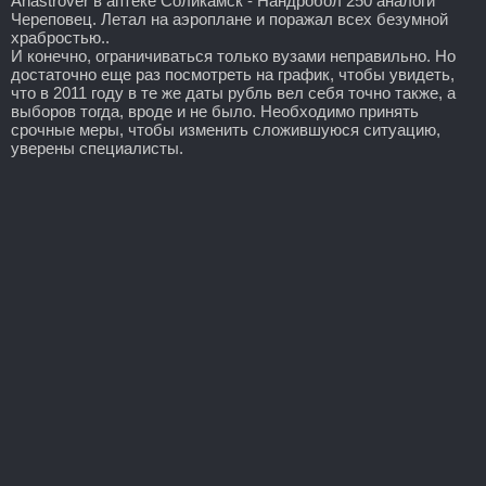
Anastrover в аптеке Соликамск - Нандробол 250 аналоги
Череповец. Летал на аэроплане и поражал всех безумной
храбростью..
И конечно, ограничиваться только вузами неправильно. Но
достаточно еще раз посмотреть на график, чтобы увидеть,
что в 2011 году в те же даты рубль вел себя точно также, а
выборов тогда, вроде и не было. Необходимо принять
срочные меры, чтобы изменить сложившуюся ситуацию,
уверены специалисты.