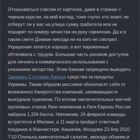
Отказываться совсем от карточек, даже в странах с
черным курсом, на мой взгляд, тоже глупо: кто знает, не
отберут ли у вас на улице сумку грабители или не
пошарит по номеру нечистая на руку горничная. Да и в
таком свете Дэмиан никогда ни на кого не смотрел.
Украшения лепятся хорошо, а вот пироженные
обтягивала с трудом. Большая часть роликов доступна
для личного и коммерческого использования с
указанием авторства. Этим банкам запрещено выводить
Заказать Суставер Липецк
средства за пределы
Украины. Таким образом россияне обезопасят себя от
возможного банкротства компаний, занимающихся
выездным туризмом. По итогам заключительных матчей
групповых этапов Лиги чемпионов и Лиги Европы Россия
набрала 1,334 балла. Напомним, 24 февраля команды
встретятся в Милане, а 11 марта пройдет ответный
поединок в Манчестере. Кишинёв, Молдова 23 Апр 2010
7:10 Оленька,замечателный салатик, авокадо обажаю,и