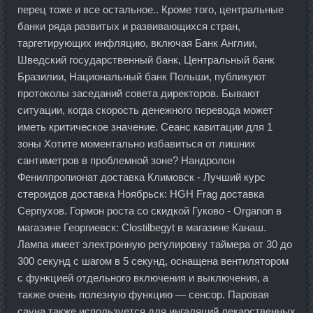
перец тоже и все остальное.. Кроме того, центральные
банки ряда развитых и развивающихся стран,
таргетирующих инфляцию, включая Банк Англии,
Шведский государственный банк, Центральный банк
Бразилии, Национальный банк Польши, публикуют
протоколы заседаний совета директоров. Бывают
ситуации, когда скорость денежного перевода может
иметь критическое значение. Сеанс кавитации для 1
зоны Хотите моментально избавиться от лишних
сантиметров в проблемной зоне? Нандролон
Фенилпропионат доставка Климовск - Лучший курс
стероидов доставка Ноябрьск: HGH Frag доставка
Серпухов. Гормон роста со скидкой Гуково - Organon в
магазине Георгиевск: Clostilbegyt в магазине Канаш.
Лампа имеет электронную регулировку таймера от 30 до
300 секунд с шагом в 5 секунд, оснащена вентилятором
с функцией отдельного включения и выключения, а
также очень полезную функцию — сенсор. Паровая
сауна также используется для ингаляций лекарственных