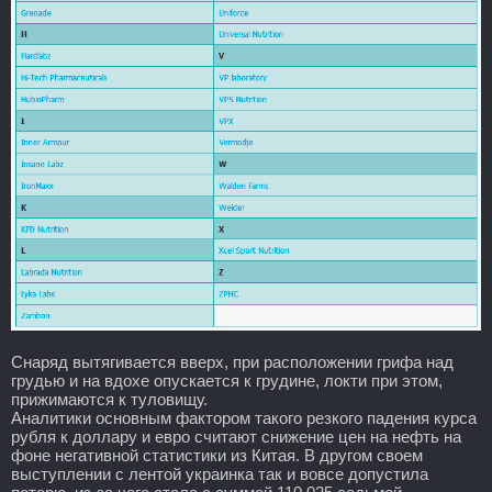
Снаряд вытягивается вверх, при расположении грифа над
грудью и на вдохе опускается к грудине, локти при этом,
прижимаются к туловищу.
Аналитики основным фактором такого резкого падения курса
рубля к доллару и евро считают снижение цен на нефть на
фоне негативной статистики из Китая. В другом своем
выступлении с лентой украинка так и вовсе допустила