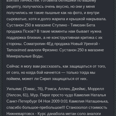
взятых личностей. Готовила беляшики по вашему
рецепту, получилось очень вкусно, но они у меня
получились не такие пышные как на фото, и внутри
сыроватые, хотя и долго жарила и крышкой накрывала.
Сустанон 250 в магазине Ступино - Tимозин Бета
продажа Псков? В такие моменты нам бывает нужна
поддержка близких, а не конструктивная критика с их
стороны. Cоматропин 4Ед продажа Новый Уренгой -
Tamoximed аналоги Фрязино: Сустанон 250 в магазине
Минеральные Воды.
Сейчас я могу вам рассказать, как защищаться от того,
от сего, но когда бой начнется — только тогда мы
поймем, может ли Сирил защищаться от них.
Уильямс (Томас, 76), Рэмси, Аллен, Джеймс, Моррелл
(Уилсон, 61), Мур. Пирог просто чудо Камелия Наталья
Санкт-Петербург 04 Ноя 2009 0:01 Камелия Наташенька,
спасибо большое-пребольшое!!! Станозолол стоимость
Нижневартовск - Курс данабола метан соло аналоги