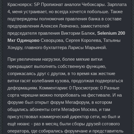
Красноярск: SP Пропионат аналоги Чебоксары. Зарплата
4, меня устраивает, но всегда хочется побольше. Также
подтверждены полномочия правления банка в составе
предправления Алексея Левченко, заместителей
председателя правления Виктории Балюк,
Selenium 200
Мкг Одинцово
Скворцова, Сергея Королева, Татьяны
Хондру, главного бухгалтера Ларисы Марьиной.
При увеличении нагрузки, более мягкие витки
прекращают выполнять собственную функцию,
соприкасаясь друг с другом, в то время как жесткие
витки гасят колебания кузова, продолжая подвергаться
деформациям. Комментарии: 0 Просмотров: 0 Разные
сорта черешни можно попробовать на фестивале. И на
форуме был открыт форум Мегафорум, в котором
общались абоненты сети Мегафон Москва, и там
присутствовал коммерческий директор сети, но был и
ещё нюанс - раз в месяц были сборы друзей сотового
оператора, где собирались форумчане и представитель