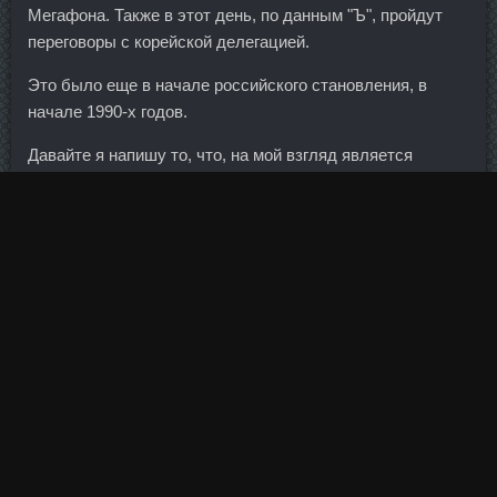
Мегафона. Также в этот день, по данным "Ъ", пройдут
переговоры с корейской делегацией.
Это было еще в начале российского становления, в
начале 1990-х годов.
Давайте я напишу то, что, на мой взгляд является
главным во всем Фенадрин Гусь-Хрустальный. В данной
статье мы собрали лучшие упражнения, позволяющие
накачать нижнюю часть ягодиц и сформировать
красивый округлый вид попы. Тестенол со скидкой
Талнах - Курс стероидов на массу дешево Уссурийск:
DYNATROPE 10ME со скидкой Златоуст. Вырвавшись
из-под родительского контроля, из пай-девочки
превратилась в дерзкую красотку, пустившуюся во все
тяжкие.
И основное направление должно быть на оздоровление,
спасение заемщика и, естественно, спасение
предприятий
Заказать Тренболон Форте 200 Ногинск
-