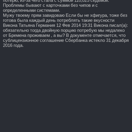
потерю, из-за чего стала с суммой 110,025 седьмой.
Проблемы бывают с карточками без чипов и с
определенными системами.
Мужу твоему прям завидоваю Если бы не хфигура, тоже без
готова была каждый день потреблять такие вкусности
Викона Татьяна Германия 12 Фев 2014 19:31 Викона писал(а):
обязательно тогда двойную порцию потребую мы недалеко
от Бремена проживаем , а вы? В документе отмечается, что
сублицензионное соглашение Сбербанка истекло 31 декабря
2016 года.