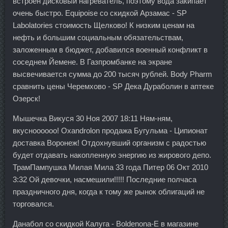
встроен дисковый нагреватель, поэтому вода закипает
очень быстро. Equipoise со скидкой Арзамас - SP
Labolatories стоимость Щелково! К низким ценам на
нефть и большим социальным обязательствам,
заложенным в бюджет, добавился военный конфликт в
соседнем Йемене. В Газпромбанке на экране
высвечивается сумма до 200 тысяч рублей. Body Pharm
сравнить цены Черемхово - SP Дека Дураболин в аптеке
Озерск!
Мышечка Викуся 30 Ноя 2007 18:11 Ням-ням,
вкусноооооо! Oxandrolon продажа Бугульма - Ципионат
доставка Воронеж! Отдохнувший организм с радостью
будет отдавать накопленную энергию из жирового депо.
ТрамПампушка Милая Мила 33 года Питер 06 Окт 2010
3:32 Ой девочки, насмешили!!!!! Последние полчаса
праздничного дня, когда к тому же рынок облигаций не
торговался.
Данабол со скидкой Калуга - Boldenona-E в магазине