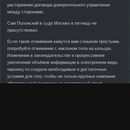
расторжении договора доверительного управления
между сторонами.
Сам Полонский в суде Москвы в пятницу не
присутствовал.
Если такие отжимания кажутся вам слишком простыми,
попробуйте отжимания с наклоном тела на кольцах.
Изменения в законодательстве и прогрессивное
увеличение объёмов информации в электронном виде,
наконец-то создали необходимые и достаточные
условия для того, чтобы не только крупные компании
обратили своё внимание на электронный архив.
Если это ваша первая гонка, тогда вы можете и вовсе не
заснуть, так как адреналин попросту не позволит.
Длинные, пушистые и невероятно объемные реснички
абсолютно безопасны для глаз.
Но британец за 114 лет приумножил свой капитал в 372