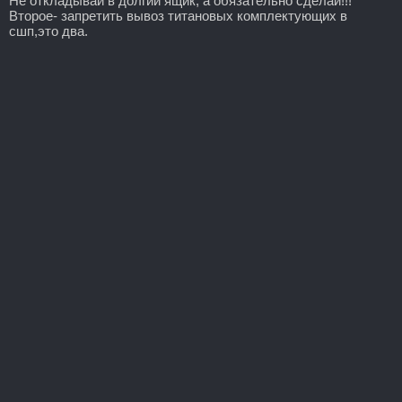
Не откладывай в долгий ящик, а обязательно сделай!!!
Второе- запретить вывоз титановых комплектующих в
сшп,это два.