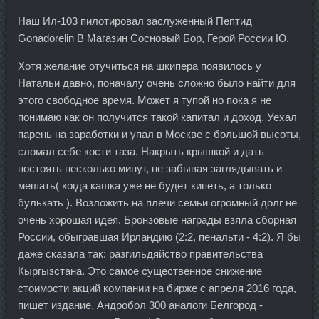
Наш Ил-103 пилотировал заслуженный Пептид
Gonadorelin В Магазин Сосновый Бор, Герой России Ю.
Хотя желание отучиться на шкипера появилось у
Натальи давно, поначалу очень сложно было найти для
этого свободное время. Может я тупой но пока я не
понимаю как он получится такой капитал и доход. Уехал
парень на заработки и упал в Москве с большой высоты,
сломал себе кости таза. Накрыть крышкой и дать
постоять несколько минут, не забывая заглядывать и
мешать( когда кашка уже не будет кипеть, а только
булькать ). Возложить на плечи семьи огромный долг не
очень хорошая идея. Бронзовые награды взяла сборная
России, обыгравшая Ирландию (2:2, пенальти - 4:2). Я бы
даже сказала так: разгильдяйство правительства
Кыргызстана. Это самое существенное снижение
стоимости акций компании на бирже с апреля 2016 года,
пишет издание. Андробол 300 аналоги Белгород -