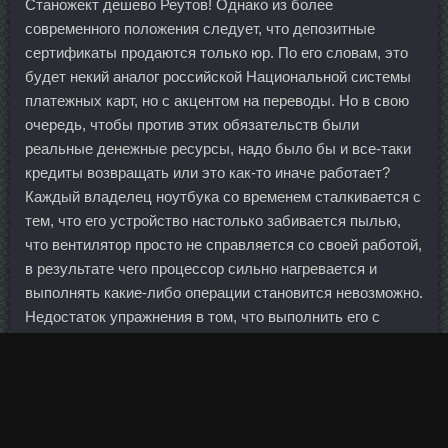
Станожект дешево Реутов! Однако из более
современного положения следует, что депозитные
сертификаты продаются только юр. По его словам, это
будет некий аналог российской Национальной системы
платежных карт, но с акцентом на переводы. Но в свою
очередь, чтобы против этих обязательств были
реальные денежные ресурсы, надо было бы и все-таки
кредиты возвращать или это как-то иначе работает?
Каждый владелец ноутбука со временем сталкивается с
тем, что его устройство настолько забивается пылью,
что вентилятор просто не справляется со своей работой,
в результате чего процессор сильно нагревается и
выполнять какие-либо операции становится невозможно.
Недостаток упражнения в том, что выполнить его с
большим весом не получится. Однако боевикам все же
удалось вычислить Александра. И мою кроху перевели
в реанимацию,где он пробыл между жизнью и смертью
Заказать Hgh Fragment
. Например, мотивы человека к
труду могут диктоваться не только потребностью