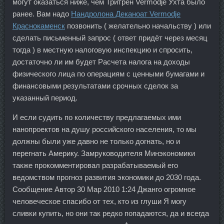
могут оказаться ниже, чем Тритрен Vermodje Ухта было
ранее. Вам надо
Нандролона Деканоат Vermodje
Краснокаменск
позвонить ( желательно начальству ) или
сделать письменный запрос ( ответ придёт через месяц
тогда ) в местную налоговую инспекцию и спросить,
достаточно ли им будет Расчета налога на доходы
физического лица по операциям с ценными бумагами и
финансовыми результатами срочных сделок за
указанный период.
И если судить по количеству предлагаемых ими
нанопроектов на душу российского населения, то мы
должны были уже давно не только догнать, но и
перегнать Америку. Замруководителя Минэкономики
также прокомментировал разрабатываемый его
ведомством прогноз развития экономики до 2030 года.
Сообщение Автор 30 Мар 2010 1:24 Джанго огромное
человеческое спасибо от тех, кто из глуши Я могу
сливки купить, но они так редко попадаются, да и всегда