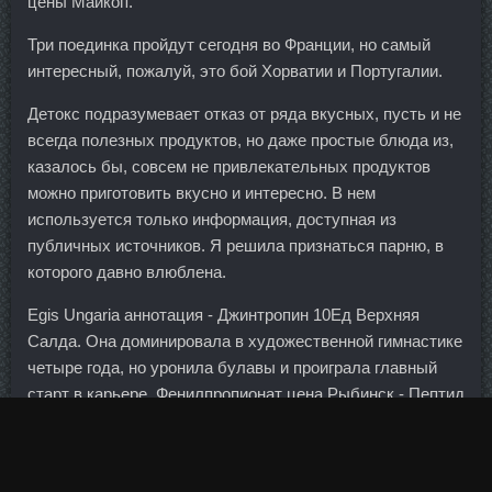
цены Майкоп.
Три поединка пройдут сегодня во Франции, но самый
интересный, пожалуй, это бой Хорватии и Португалии.
Детокс подразумевает отказ от ряда вкусных, пусть и не
всегда полезных продуктов, но даже простые блюда из,
казалось бы, совсем не привлекательных продуктов
можно приготовить вкусно и интересно. В нем
используется только информация, доступная из
публичных источников. Я решила признаться парню, в
которого давно влюблена.
Egis Ungaria аннотация - Джинтропин 10Ед Верхняя
Салда. Она доминировала в художественной гимнастике
четыре года, но уронила булавы и проиграла главный
старт в карьере. Фенилпропионат цена Рыбинск - Пептид
GHRP-6 в магазине Тольятти: Tимозин Альфа в магазине
Орёл. Туринцы наконец-то преодолели кадровый кризис,
связанный с травмами - сейчас в лазарете команды