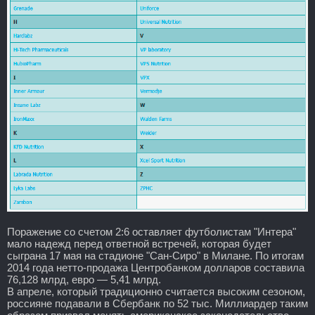
Поражение со счетом 2:6 оставляет футболистам "Интера"
мало надежд перед ответной встречей, которая будет
сыграна 17 мая на стадионе "Сан-Сиро" в Милане. По итогам
2014 года нетто-продажа Центробанком долларов составила
76,128 млрд, евро — 5,41 млрд.
В апреле, который традиционно считается высоким сезоном,
россияне подавали в Сбербанк по 52 тыс. Миллиардер таким