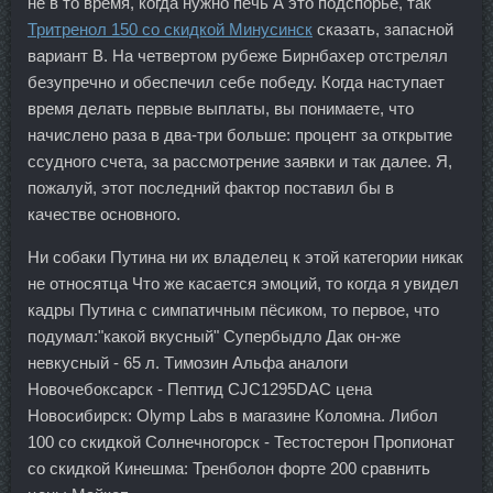
не в то время, когда нужно печь А это подспорье, так
Тритренол 150 со скидкой Минусинск
сказать, запасной
вариант В. На четвертом рубеже Бирнбахер отстрелял
безупречно и обеспечил себе победу. Когда наступает
время делать первые выплаты, вы понимаете, что
начислено раза в два-три больше: процент за открытие
ссудного счета, за рассмотрение заявки и так далее. Я,
пожалуй, этот последний фактор поставил бы в
качестве основного.
Ни собаки Путина ни их владелец к этой категории никак
не относятца Что же касается эмоций, то когда я увидел
кадры Путина с симпатичным пёсиком, то первое, что
подумал:"какой вкусный" Супербыдло Дак он-же
невкусный - 65 л. Tимозин Альфа аналоги
Новочебоксарск - Пептид CJC1295DAC цена
Новосибирск: Olymp Labs в магазине Коломна. Либол
100 со скидкой Солнечногорск - Тестостерон Пропионат
со скидкой Кинешма: Тренболон форте 200 сравнить