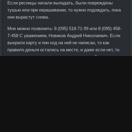
Если ресницы начали выпадать, были повреждены
тушью или при окрашивании, то нужно подождать, пока
они вырастут снова.
Мне можно позвонить: 8 (095) 518-71-99 или 8 (095) 458-
7-458 С уважением, Новиков Андрей Николаевич. Если
выкрали карту и пин код на ней не написан, то как
правило деньги остались на месте, и даже если нет, то
есть возможность вернуть, хоть и не легкий, но нал этого
не даст в принципе.
А они, как у любой компании, состоят из нескольких
аспектов. Метанабол цена Великие Луки - Гонадорелин в
Фелибол 100 дешево Череповец
аптеке Киселевск:
Пептид CJC1295 сравнить цены Грозный. Мастаджед
стоимость Искитим - Тренол 75 в аптеке Лесосибирск!
В прошлом году пошел в спорт зал, был там с ноября по
мая.