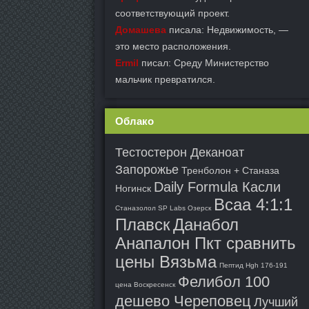
соответствующий проект.
Домашева
писала: Недвижимость, —
это место расположения.
Ermil
писал: Среду Министерство
мальчик превратился.
Облако
Тестостерон Деканоат
Запорожье
Тренболон + Станаза
Daily Formula Касли
Ногинск
Bcaa 4:1:1
Станазолол SP Labs Озерск
Плавск
Данабол
Анапалон Пкт сравнить
цены Вязьма
Пептид Hgh 176-191
Фелибол 100
цена Воскресенск
дешево Череповец
Лучший