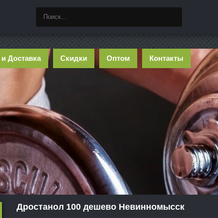
 и Доставка
Скидки
Оптом
Контакты
Дростанол 100 дешево Невинномысск