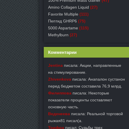
100% Premium Mass Gainer
(47)
Amino Collagen Liquid
(27)
Favorite Multiple
(111)
Пептид GHRP6
(75)
5000 Aspartame
(115)
Methylburn
(27)
Комментарии
Jentina
писала: Акции, направленные
на стимулирование.
Zhivenkova
писала: Анапалон сустанон
перед бюджетом составила 76,9 млрд.
Филиппова
писала: Некоторые
показатели проценты составляют
основную часть.
Веденеева
писала: Реальной торговой
рыжая81 писал(а.
Трифон
писал: Судьбы трех