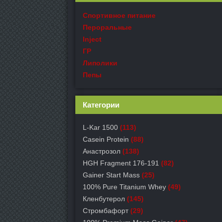
Спортивное питание
Пероральные
Inject
ГР
Липолики
Пепы
Категории
L-Kar 1500
(113)
Casein Protein
(88)
Анастрозол
(138)
HGH Fragment 176-191
(82)
Gainer Start Mass
(25)
100% Pure Titanium Whey
(49)
Кленбутерол
(145)
Стромбафорт
(29)