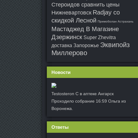
Стероидов сравнить цены
Radjay со
Нижневартовск
скидкой Лесной
Примоболан Астрахань
Мастаджед В Магазине
Дзержинск
Super Zhevitra
Эквипойз
доставка Запорожье
Миллерово
Новости
Testosteron C в аптеке Ангарск
Проходило собрание 16:59 Ольга из
Воронежа.
Ответы