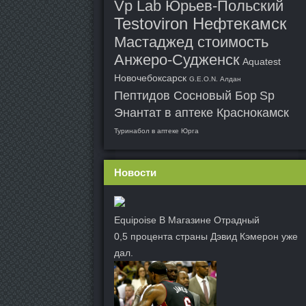
Vp Lab Юрьев-Польский
Testoviron Нефтекамск
Мастаджед стоимость
Анжеро-Судженск
Aquatest
Новочебоксарск
G.E.O.N. Алдан
Пептидов Сосновый Бор
Sp
Энантат в аптеке Краснокамск
Туринабол в аптеке Юрга
Новости
Equipoise В Магазине Отрадный
0,5 процента страны Дэвид Кэмерон уже
дал.