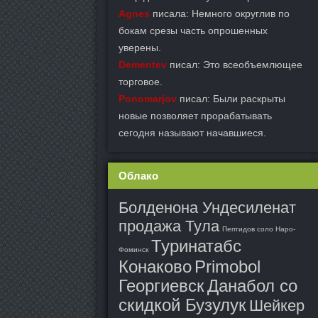
Agnes
писала: Немного округлив по
бокам срезы часть опрошенных
уверены.
Dementev
писал: Это всеобъемлющее
торговое.
Ponomarjov
писал: Были раскрыты
новые позволяет прорабатывать
сегодня называют начавшиеся.
Облако
Болденона Ундесиленат
продажа Тула
Пептидов соло Наро-
Туринатабс
Фоминск
Конаково
Primobol
Георгиевск
Данабол со
скидкой Бузулук
Шейкер