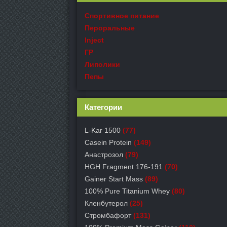
Спортивное питание
Пероральные
Inject
ГР
Липолики
Пепы
Категории
L-Kar 1500
(77)
Casein Protein
(149)
Анастрозол
(79)
HGH Fragment 176-191
(70)
Gainer Start Mass
(89)
100% Pure Titanium Whey
(80)
Кленбутерол
(25)
Стромбафорт
(131)