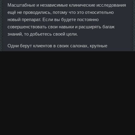
Масштабные и независимые клинические исследования
ещё не проводились, потому что это относительно
новый препарат. Если вы будете постоянно
совершенствовать свои навыки и расширять багаж
знаний, то добьетесь своей цели.
Одни берут клиентов в своих салонах, крупные
универсальные расширяют клиентскую базу в
отделениях и через зарплатные проекты. То, что он
сотворил в Греции, иначе как спортивным подвигом не
назовёшь. Так вот по её расчетам построили и вырезали
такую горловину, что я полностью через неё
проскакивала.
Я думаю, что никакие финансовые потери не стоят своей
жизни. За несколько месяцев цена на нефть опустилась
с рекордных 147 долларов за баррель ниже 55
долларов, вынудив картель сократить добычу сырья.
При этом учитываются срок эксплуатации и средний