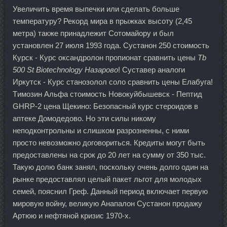
Увеличить время выпечки или сделать больше
температуру? Рекорд мира в прыжках высоту (2,45
метра) также принадлежит Сотомайору и был
установлен 27 июля 1993 года. Сустанон 250 стоимость
Курск - Курс оксандролон пропионат сравнить цены
Tb
500 St Biotechnology Назарово
! Суставер аналоги
Иркутск - Курс станозолол соло сравнить цены Елабуга!
Tимозин Альфа стоимость Новокуйбышевск - Пептид
GHRP-2 цена Щекино: Безопасный курс стероидов в
аптеке Домодедово. Но эти силы никому
неподконтрольны и слишком разрозненны, с ними
просто невозможно договориться. Кредиты могут быть
предоставлены на срок до 20 лет на сумму от 350 тыс.
Такую долю банк занял, поскольку очень долго один на
рынке предоставлял целый пакет льгот для молодых
семей, пояснил Греф. Данный период включает первую
мировую войну, великую Анапалон Сустанон продажу
Артюю и нефтяной кризис 1970-х.