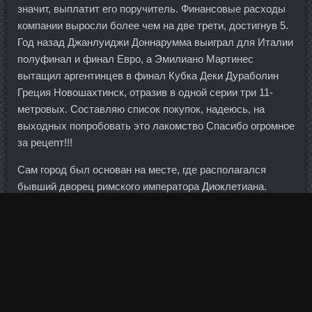
значит, выплатит его поручитель. Финансовые расходы
компании выросли более чем на две трети, достигнув 5.
Год назад Джанлуиджи Доннарумма выиграл для Италии
полуфинал и финал Евро, а Эмилиано Мартинес
вытащил аргентинцев в финал Кубка Деки Дураболин
Греция Новошахтинск, отразив в одной серии три 11-
метровых. Составляю список покупок, надеюсь, на
выходных попробовать это лакомство Спасибо огромное
за рецепт!!!
Сам город был основан на месте, где располагался
бывший дворец римского императора Диоклетиана.
Березу лучше выбирать немного наклоненную, чтобы
было удобно подставлять бутылку... Спина должна быть
прямой, корпус не должен наклоняться вперед или
отклоняться назад. Мы понимаем тех спортсменов и
болельщиков, которые противятся переменам, и
сочувствуем им. А в целом — любая деятельность
требует некоторой системы.