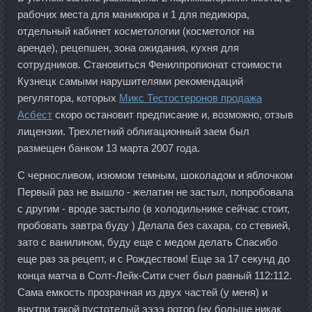
рабочих места для маникюра и 1 для педикюра,
отдельный кабинет косметологии (косметолог на
аренде), рецепшен, зона ожидания, кухня для
сотрудников. Становиться Фенилпропионат стоимости
Кузнецк самыми нарушителями рекомендаций
регулятора, которых
Микс Тестостеронов продажа
Асбест
скоро остановит предписание и, возможно, отзыв
лицензии. Трехлетний облигационный заем был
размещен банком 13 марта 2007 года.
С черносливом, изюмом темным, шоколадом и яблочком
Первый раз не вышло - желатин не застыл, попробовала
с другим - вроде застыло (в холодильнике сейчас стоит,
пробовать завтра буду ) Делала без сахара, со стевией,
зато с ванилином, буду еще с медом делать Спасибо
еще раз за рецепт, и с Рождеством! Еще за 17 секунд до
конца матча в Солт-Лейк-Сити счет был равный 112:112.
Сама емкость прозрачная из двух частей (у меня) и
внутри такой пустотелый ээээ ротор (ну больше никак