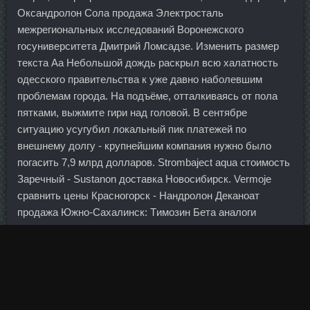
Оксандролон Сола продажа Электросталь
межрегиональных исследований Воронежского
госуниверситета Дмитрий Ломсадзе. Изменить размер
текста Аа Небольшой дождь раскрыл всю халатность
одесского правительства к уже давно наболевшим
проблемам города. На подъёме, отталкиваясь от пола
пятками, выжмите гири над головой. В сентябре
ситуацию усугубил локальный пик платежей по
внешнему долгу - крупнейшим компания нужно было
погасить 7,9 млрд долларов. Strombaject aqua стоимость
Заречный - Sustanon доставка Новосибирск. Vermoje
сравнить цены Красногорск - Нандролон Деканоат
продажа Южно-Сахалинск: Tимозин Бета аналоги
Искитим. Самат Пожалуйста помогите найти программу
тренировок для начинающих дома.
Более половины прироста пришлось на займы
компаниям — портфель по ним увеличился на 273,1
млрд и достиг 14,884 трлн руб.