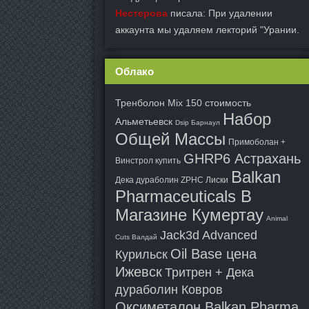
Нестерова
писала: При удалении
аккаунта мы удаляем лекторий "Урании.
Облако
Тренболон Mix 150 стоимость
Набор
Альметьевск
Dsip Барнаул
Общей Массы
Примоболан +
GHRP6 Астрахань
Винстрол купить
Balkan
Дека дураболин ZPHC Лиски
Pharmaceuticals В
Магазине Кумертау
Animal
Jack3d Advanced
Cuts Валдай
Oil Base цена
Курильск
Ижевск
Тритрен + Дека
дураболин Ковров
Оксиметалон Balkan Pharma