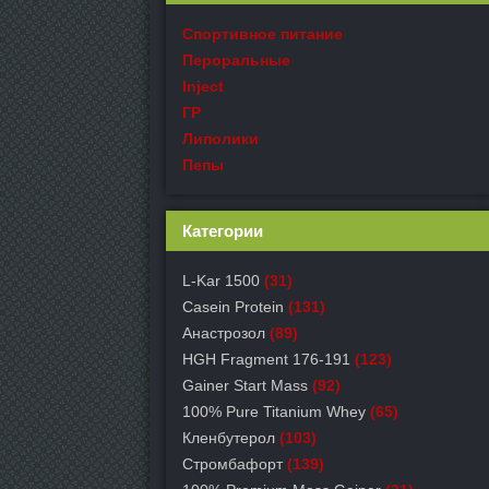
Спортивное питание
Пероральные
Inject
ГР
Липолики
Пепы
Категории
L-Kar 1500
(31)
Casein Protein
(131)
Анастрозол
(89)
HGH Fragment 176-191
(123)
Gainer Start Mass
(92)
100% Pure Titanium Whey
(65)
Кленбутерол
(103)
Стромбафорт
(139)