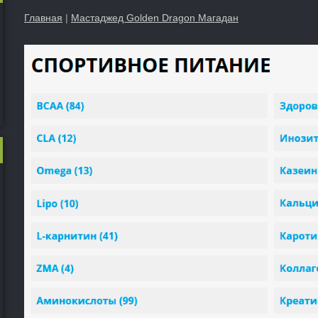
Главная
|
Мастаджед Golden Dragon Магадан