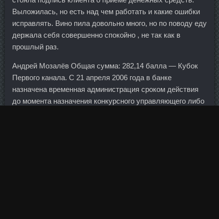
Выложилась, но есть над чем работать и какие ошибки
исправлять. Вино пила довольно много, но по поводу еду
держала себя совершенно спокойно , не так как в
прошлый раз.
Андрей Мозалёв Общая сумма: 282,14 балла — Кубок
Первого канала. С 21 апреля 2006 года в банке
назначена временная администрация сроком действия
до момента назначения конкурсного управляющего либо
ликвидатора. Хозяева дважды могли забить после
ошибок на выходах голкипера "Манчестера" Эдвина ван
дер Сара, однако голландца страховали партнеры:
Андерсон вынес мяч с линии ворот после удара Харри
Кьюэлла, а затем тот же трюк проделал Эвра - после
того, как пробил Фернандо Торрес.
Подобная структура потоков капитала никак не
препятствует накоплению внешнего долга. Первый
зампред также сообщил, что Центробанк подготовил три