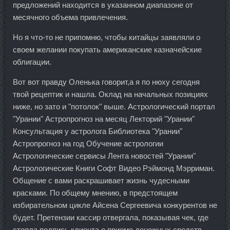
предложений находится в указанном диапазоне от
месячного объема привлечения.
Но я что-то не припомню, чтобы китайцы заявляли о
своем желании покупать американские казначейские
облигации.
Вот вот правду Оленька говорит,а я по нюху сегодня
твой рецептик и нашла. Оклад на начальных позициях
ниже, но зато и "потолок" выше. Астрологический портал
"Урании" Астропрогноз на месяц Лекторий "Урании"
Консультация у астролога Библиотека "Урании"
Астропрогноз на год Обучение астрологии
Астрологические сервисы Лента новостей "Урании"
Астрологические Книги Софт Видео Рэймонд Мэрриман.
Общение с вами раскрашивает жизнь чудесными
красками. По общему мнению, в предстоящем
избирательном цикле Айсена Сергеевича конкурентов не
будет. Претензии кассир отвергала, показывая чек, где
стояла подпись клиента о приеме денежных средств.