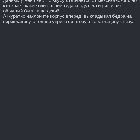
данных у меня нет. По вкусу отличается от мексиканского, но
кто знает, какие они специи туда кладут, да и рис у них
обычный был , а не дикий.
Аккуратно наклоните корпус вперед, выкладывая бедра на
перекладину, а голени уприте во вторую перекладину снизу.