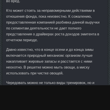
во вред.
Кто может стоять за неправомерными действиями в
отношения фонда, пока неизвестно. К сожалению,
предоставленная компанией разбивка данной выручки
по сегментам деятельности не дает полного
представления о драйверах роста доходов эмитента в
отчетном периоде.
Давно известно, что в конце осени и до конца зимы
включается природный механизм: организм лучше
накапливает жировые запасы и расстается с ними
неохотно. В решетке можно мыть овощи, а миску
использовать при чистке овощей.
Чередовать можно не только виды тренировок, но и
трассу, по которой вы бегаете. Я бы, напротив, отметила,
что люди торопятся погасить долг досрочно. Немного
расскажу про Даниила: впереди у нас три блока
химиотерапии, но т.