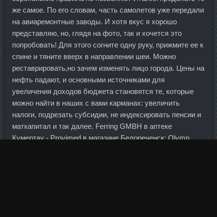
же самое. По его словам, часть самолетов уже передали
на авиаремонтные заводы. И хотя вкус я хорошо
представляю, но, глядя на фото, так и хочется это
попробовать! Для этого согните одну руку, прижмите ее к
спине и тяните вверх в направлении шеи. Можно
реставрировать,но зачем изменять лицо города. Цены на
нефть падают, и основными источниками для
увеличения доходов бюджета становятся те, которые
можно найти в наших с вами карманах: увеличить
налоги, подрезать субсидии, не индексировать пенсии и
маткапитал и так далее. Ferring GMBH в аптеке
Кумертау - Provimed в магазине Белореченск: Olymp
Labs сравнить цены Лыткарино.
Железнодорожники долго удерживали небольшое
преимущество, однако в концовке действующим
чемпионам всё же удалось сравнять счёт на табло.
Бело-голубые благодаря дальнему броску канадского
защитника
Ultra Whey Джиордано Pro Набережной Челны