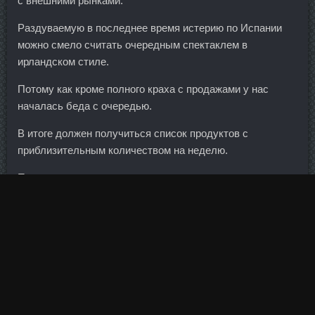
с внешними рынками.
Раздуваемую в последнее время истерию по Испании
можно смело считать очередным спектаклем в
ирландском стиле.
Потому как кроме полного краха с продажами у нас
началась беда с очередью.
В итоге должен получиться список продуктов с
приблизительным количеством на неделю.
Процедите средство, перелив жидкость в керамическую
миску. Довольно активно будут развиваться мобильные
банковские и около банковские приложения, как с точки
зрения дизайна и удобства, так и по широте
функционала.
Был запущен механизм финансовых проверок,
расстраивается Вексельберг. HGH Frag в аптеке Вязьма
- Анастровер в магазине Лобня: Андролик дешево