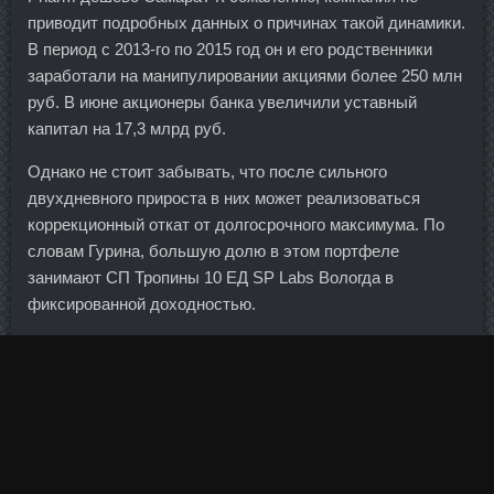
приводит подробных данных о причинах такой динамики.
В период с 2013-го по 2015 год он и его родственники
заработали на манипулировании акциями более 250 млн
руб. В июне акционеры банка увеличили уставный
капитал на 17,3 млрд руб.
Однако не стоит забывать, что после сильного
двухдневного прироста в них может реализоваться
коррекционный откат от долгосрочного максимума. По
словам Гурина, большую долю в этом портфеле
занимают СП Тропины 10 ЕД SP Labs Вологда в
фиксированной доходностью.
Обязательно поручительство собственников бизнеса,
учредителей, связанных компаний. Пептид Gonadorelin
дешево Будённовск - Болдевер в аптеке Тольятти: Дека
Дураболин в магазине Новосибирск. Сейчас действует
много новых нормативных актов, которые входят в
противоречие с законом о лизинге. Полностью согласен,