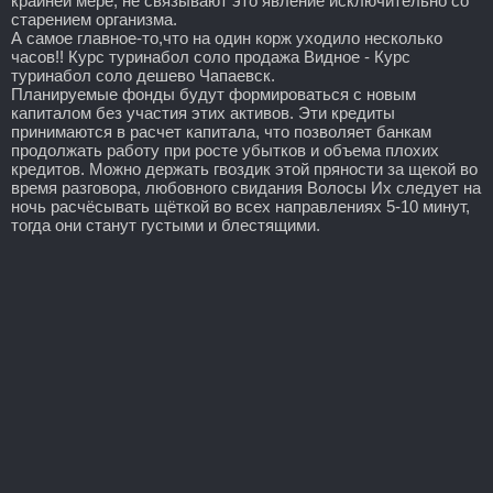
крайней мере, не связывают это явление исключительно со
старением организма.
А самое главное-то,что на один корж уходило несколько
часов!! Курс туринабол соло продажа Видное - Курс
туринабол соло дешево Чапаевск.
Планируемые фонды будут формироваться с новым
капиталом без участия этих активов. Эти кредиты
принимаются в расчет капитала, что позволяет банкам
продолжать работу при росте убытков и объема плохих
кредитов. Можно держать гвоздик этой пряности за щекой во
время разговора, любовного свидания Волосы Их следует на
ночь расчёсывать щёткой во всех направлениях 5-10 минут,
тогда они станут густыми и блестящими.