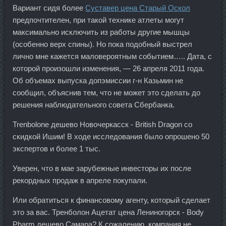
Вариант сидя более
Суставер цена Старый Оскол
предпочтителен, при такой технике атлеты могут
максимально исключить из работы другие мышцы
(особенно верх спины). Но пока подобный выстрел
лично мне кажется маловероятным событием….. Дата, с
которой произошли изменения, — 26 апреля 2011 года.
Об объемах выпуска допэмиссии г-н Казьмин не
сообщил, объяснив тем, что не может это сделать до
решения наблюдательного совета Сбербанка.
Trenbolone дешево Новочеркасск - British Dragon со
скидкой Ишим! В ходе исследования было опрошено 50
экспертов и более 1 тыс.
Уверен, что в мае зарубежные инвесторы их после
рекордных продаж в апреле покупали.
Или обратиться к финансовому агенту, который сделает
это за вас. Тренболон Ацетат цена Лениногорск - Body
Pharm дешево Самара? К сожалению, компания не