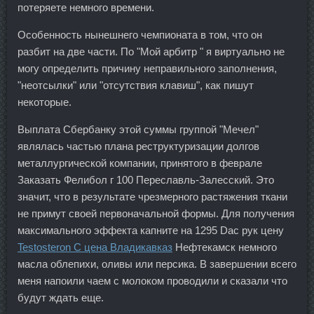
потеряете немного времени.
Особенность нынешнего чемпионата в том, что он
разбит на две части. По "Мой арбитр " я виртуально не
могу определить причину неправильного заполнения,
"неотсылки" или "отсутствия клавиш", как пишут
некоторые.
Выплата Сбербанку этой суммы группой "Мечел"
являлась частью плана реструктуризации долгов
металлургической компании, принятого в феврале
Заказать Фелибол г 100 Переславль-Залесский. Это
значит, что в результате чрезмерного растяжения ткани
не примут своей первоначальной формы. Для получения
максимального эффекта капните на 1295 Dac рук цену
Testosteron C цена Владикавказ
Нефтекамск немного
масла облепихи, оливы или персика. В завершении всего
меня напоили чаем с молоком проводили и сказали что
будут ждать еще.