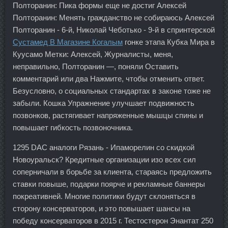
Полторанин: Пика формы еще не достиг Алексей
Полторанин: Менять гражданство не собираюсь Алексей
Полторанин - 6-й, Николай Чеботько - 9-й в спринтерской
Сустамед В Магазине Когалым
гонке этапа Кубка Мира в
Куусамо Метки: Алексей, Журналисты, меня,
неправильно, Полторанин —, поняли Оставить
комментарий или два Нажмите, чтобы отменить ответ.
Безусловно, о социальных стандартах в законе тоже не
забыли. Кошка Упражнение улучшает подвижность
позвонков, растягивает напряженные мышцы спины и
повышает гибкость позвоночника.
1295 DAC аналоги Рязань - Ипаморелин со скидкой
Новоуральск? Кредитные организации изо всех сил
соперничали в борьбе за клиента, стараясь предложить
ставки повыше, подарки поярче и рекламные баннеры
покреативней. Многие политики будут склоняться в
сторону консерваторов, и это повышает шансы на
победу консерваторов в 2015 г. Тестостерон Энантат 250