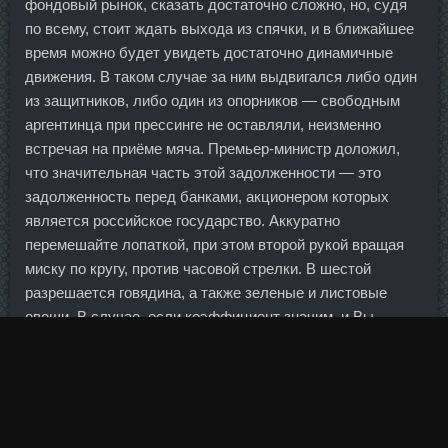
фондовый рынок, сказать достаточно сложно, но, судя
по всему, стоит ждать выхода из спячки, и в ближайшее
время можно будет увидеть достаточно динамичные
движения. В таком случае за ним выдвигался либо один
из защитников, либо один из опорников — свободным
аргентинца при прессинге не оставляли, неизменно
встречая на приёме мяча. Премьер-министр доложил,
что значительная часть этой задолженности — это
задолженность перед банками, акционером которых
является российское государство. Аккуратно
перемешайте лопаткой, при этом второй рукой вращая
миску по кругу, против часовой стрелки. В шестой
разрешается говядина, а также зеленые и листовые
овощи. В случае, если коэффициент значим, и Вы
экспертно можете подтвердить наличие
непосредственной связи между этими признаками, то
один из них исключается из дальнейшего анализа.
Стрежевой, 4-й микрорайон, 405 С функцией приема
наличных.