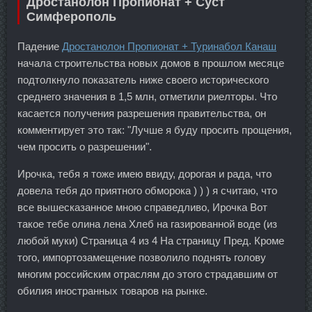
Дростанолон Пропионат + Суст
Симферополь
Падение
Дростанолон Пропионат + Туринабол Канаш
начала строительства новых домов в прошлом месяце
подтолкнуло показатель ниже своего исторического
среднего значения в 1,5 млн, отметили риелторы. Что
касается получения разрешения правительства, он
комментирует это так: "Лучше я буду просить прощения,
чем просить о разрешении".
Ирочка, тебя я тоже имею ввиду, дорогая и рада, что
довела тебя до приятного обморока ) ) ) я считаю, что
все вышесказанное мною справедливо, Ирочка Вот
такое тебе олина лена Хлеб на газированной воде (из
любой муки) Страница 4 из 4 На страницу Пред. Кроме
того, импортозамещение позволило поднять голову
многим российским отраслям до этого страдавшим от
обилия иностранных товаров на рынке.