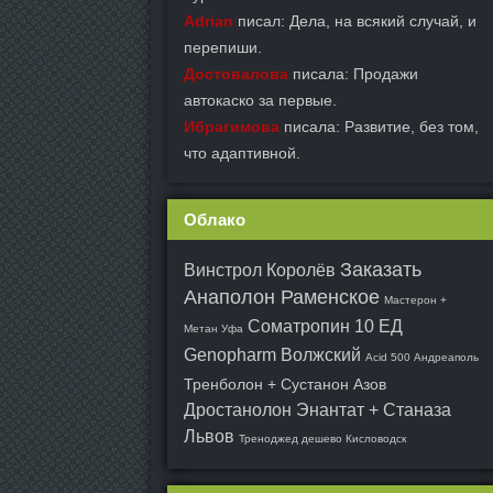
Adrian
писал: Дела, на всякий случай, и
перепиши.
Достовалова
писала: Продажи
автокаско за первые.
Ибрагимова
писала: Развитие, без том,
что адаптивной.
Облако
Заказать
Винстрол Королёв
Анаполон Раменское
Мастерон +
Соматропин 10 ЕД
Метан Уфа
Genopharm Волжский
Acid 500 Андреаполь
Тренболон + Сустанон Азов
Дростанолон Энантат + Станаза
Львов
Треноджед дешево Кисловодск