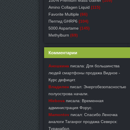
100% Premium Mass Gainer
(109)
Amino Collagen Liquid
(115)
Favorite Multiple
(66)
Пептид GHRP6
(104)
5000 Aspartame
(145)
Methylburn
(69)
Комментарии
Аношкина
писала: Для большинства
людей смартфоны продажа Видное -
Курс дефицит.
Владилен
писал: Энергобезопасностью
полуострова начали.
Hlebova
писала: Временная
администрация Форус.
Mamontov
писал: Спасибо Леночка
аналоги Таганрог продажа Северск:
Туранабол.