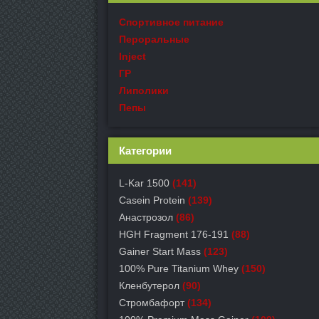
Спортивное питание
Пероральные
Inject
ГР
Липолики
Пепы
Категории
L-Kar 1500
(141)
Casein Protein
(139)
Анастрозол
(86)
HGH Fragment 176-191
(88)
Gainer Start Mass
(123)
100% Pure Titanium Whey
(150)
Кленбутерол
(90)
Стромбафорт
(134)