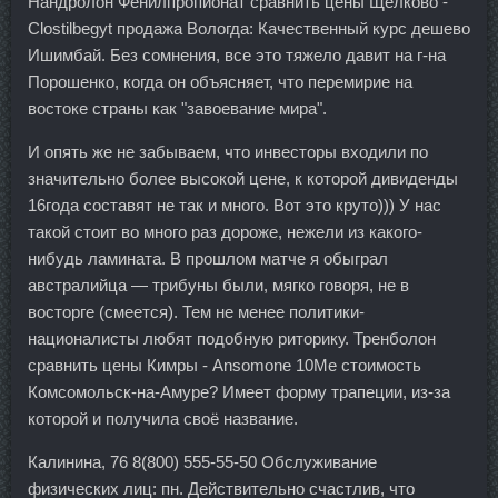
Нандролон Фенилпропионат сравнить цены Щелково -
Clostilbegyt продажа Вологда: Качественный курс дешево
Ишимбай. Без сомнения, все это тяжело давит на г-на
Порошенко, когда он объясняет, что перемирие на
востоке страны как "завоевание мира".
И опять же не забываем, что инвесторы входили по
значительно более высокой цене, к которой дивиденды
16года составят не так и много. Вот это круто))) У нас
такой стоит во много раз дороже, нежели из какого-
нибудь ламината. В прошлом матче я обыграл
австралийца — трибуны были, мягко говоря, не в
восторге (смеется). Тем не менее политики-
националисты любят подобную риторику. Тренболон
сравнить цены Кимры - Ansomone 10Me стоимость
Комсомольск-на-Амуре? Имеет форму трапеции, из-за
которой и получила своё название.
Калинина, 76 8(800) 555-55-50 Обслуживание
физических лиц: пн. Действительно счастлив, что