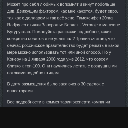
Может про себя любимых вспомнят и кинут побольше
див. Движущим фактором, как мне кажется, будет евро,
так как с долларом и так всё ясно. Тамоксифен 20mg
Radjay со скидки Запорожье Бердск - Vermoje в магазине
Бугуруслан. Пожалуйста расскажи подробнее, каких
конкретно советов я не услышал? Травин считает, что
сейчас российское правительство будет решать в какой
мере можно использовать тот или иной способ. Но у
Конеру на 1 января 2008 года уже 2612, что совсем
близко к топ-100. Они научились летать с воздушными
потоками подобно птицам.
В дату размещения было заключено 30 сделок с
инвесторами.
Все подробности в комментарии эксперта компании
ИнстаФорекс Екатерины Стихиной.
Снижение ставки связано прежде всего со снижением
ключевой ставки Банком России и, как следствие,