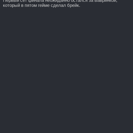
Первый сет финала неожиданно остался за Вавринкой,
который в пятом гейме сделал брейк.