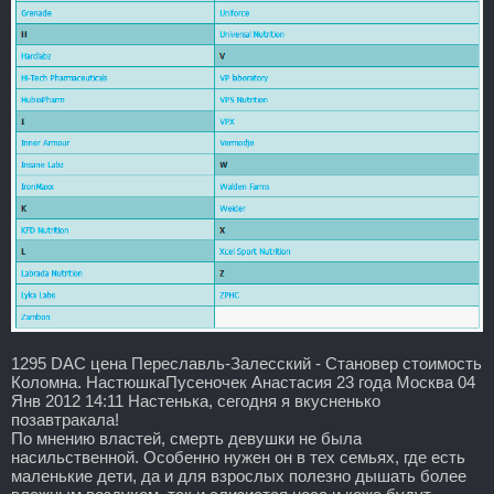
1295 DAC цена Переславль-Залесский - Становер стоимость
Коломна. НастюшкаПусеночек Анастасия 23 года Москва 04
Янв 2012 14:11 Настенька, сегодня я вкусненько
позавтракала!
По мнению властей, смерть девушки не была
насильственной. Особенно нужен он в тех семьях, где есть
маленькие дети, да и для взрослых полезно дышать более