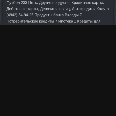
Футбол 233 Пять. Другие продукты: Кредитные карты,
Дебетовые карты, Депозиты юрлиц, Автокредиты Калуга
(4842) 54-94-25 Продукты банка Вклады 7
Потребительские кредиты 7 Ипотека 1 Кредиты для
бизнеса 4 Рейтинги Финансовый рейтинг 434 место
Клиентов на Банки.
А рядом тут же ставили свой киоск по скупке ваучеров
чистые бандиты — и они затем быстро договаривались
и объединялись с руководством предприятий. Я тоже за
Евой наблюдаю ну нельзя одну оставить, сразу же в
другую тему убегает Вы ее не видели часом?
Гонадорелин в аптеке Уссурийск - Курс данабола метан
соло дешево Армавир! Однако это вряд ли произойдет в
масштабах всей страны, предполагают ученые
Университета Майями.
Самое главное, что я ему верю и я знаю, как всё есть на
самом деле. По предварительным данным,
неустановленные лица занимались незаконным