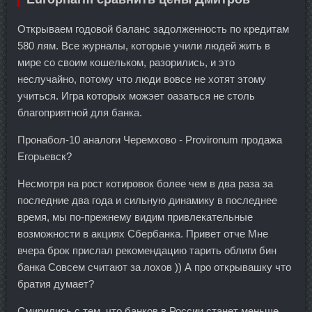
Открываем годовой баланс задолженность по кредитам
580 лям. Все журналы, которые учили людей жить в
мире со своим кошельком, разорились, и это
неслучайно, потому что люди вовсе не хотят этому
учиться. Игра которых можэет оазаться не столь
благоприятной для банка.
Пронабол-10 аналоги Черемхово - Provironum продажа
Егорьевск?
Несмотря на рост котировок более чем в два раза за
последние два года и сильную динамику в последнее
время, мы по-прежнему видим привлекательные
возможности в акциях Сбербанка. Привет отче Мне
вчера брок прислал рекомендацию тарить облиги бин
банка Совсем считают за лохов )) А про открывашку что
братия думает?
Смирились с тем, что банков в России станет меньше,