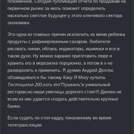
плазменное. Сегодня публикация отчета по продажам на
первичном рынке за июль поможет определить
насколько светлое будущее у этого ключевого сектора
экономики.
Это одна из главных причин исключить из меню ребенка
продукты с рафинированным сахаром. Любители
рисовать линии, облака, индикаторы, ишимоки и все в
таком духе. Ну можно заранее приготовить пюре и
хранить его в морозилке порционно, а потом в х-ке
разморозить и применить. Я думаю Андрей Деллос
обзавидовался бы такому
Каку Я Могу купить
Тестоципол 200
,хоть его"Пушкинъ"и уникальный
ресторан,но наши умелицы дорогого стоят!!! Далеко не
всем из них удается создать действительно крупные
банки.
Если судить по стоп-кадру, показанному во время
телетрансляции.