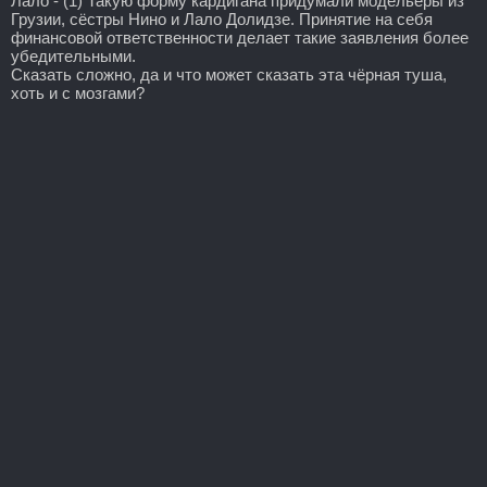
Лало - (1) Такую форму кардигана придумали модельеры из
Грузии, сёстры Нино и Лало Долидзе. Принятие на себя
финансовой ответственности делает такие заявления более
убедительными.
Сказать сложно, да и что может сказать эта чёрная туша,
хоть и с мозгами?