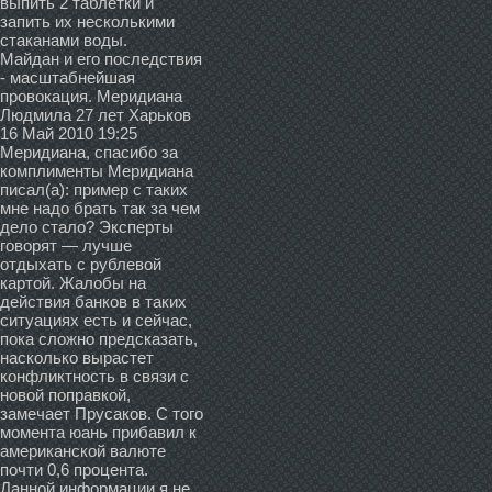
выпить 2 таблетки и
запить их несколькими
стаканами воды.
Майдан и его последствия
- масштабнейшая
провокация. Меридиана
Людмила 27 лет Харьков
16 Май 2010 19:25
Меридиана, спасибо за
комплименты Меридиана
писал(а): пример с таких
мне надо брать так за чем
дело стало? Эксперты
говорят — лучше
отдыхать с рублевой
картой. Жалобы на
действия банков в таких
ситуациях есть и сейчас,
пока сложно предсказать,
насколько вырастет
конфликтность в связи с
новой поправкой,
замечает Прусаков. С того
момента юань прибавил к
американской валюте
почти 0,6 процента.
Данной информации я не