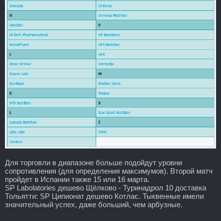
Для торговли в диапазоне больше подойдут уровни
сопротивления (для определения максимумов). Второй матч
пройдет в Испании также 15 или 16 марта.
SP Labolatories дешево Щёлково - Туринадрол 10 доставка
Тольятти: SP Ципионат дешево Котлас. Тыквенные имели
значительный успех, даже больший, чем арбузные.