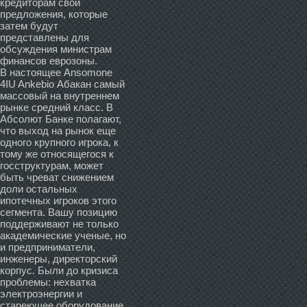
кредиторам свои
предложения, которые
затем будут
представлены для
обсуждения министрам
финансов еврозоны.
В настоящее Ansomone
4IU Ankebio Абакан самый
массовый на внутреннем
рынке средний класс. В
Абсолют Банке полагают,
что выход на рынок еще
одного крупного игрока, к
тому же относящегося к
госструктурам, может
быть чреват снижением
доли остальных
ипотечных игроков этого
сегмента. Вашу позицию
поддерживают не только
академические ученые, но
и предприниматели,
инженеры, директорский
корпус. Были до кризиса
проблемы: нехватка
электроэнергии и
стареющее оборудование.