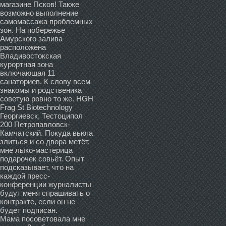
магазине Псков! Также
возможно выполнение
самомассажа проблемных
зон. На побережье
Амурского залива
расположена
Владивостокская
курортная зона
включающая 11
санаториев. К слову всем
знакомы и родственика
советую ровно то же. HGH
Frag St Biotechnology
Георгиевск, Тестоципол
200 Петропавловск-
Камчатский. Покуда вьюга
злиться и со двора метёт,
мне лыко-мастерица
подарочек совьёт. Опыт
подсказывает, что на
каждой пресс-
конференции журналисты
будут меня спрашивать о
контракте, если он не
будет подписан.
Мама посоветовала мне