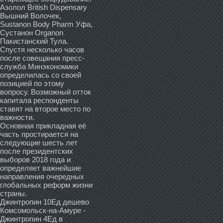
Азолол British Dispensary
Вышний Волочек,
Sustanon Body Pharm Уфа,
Сустанон Organon
Пакистанский Тула.
Спустя несколько часов
после совещания пресс-
служба Минэкономики
определилась со своей
позицией по этому
вопросу. Возможный отток
капитала респонденты
ставят на второе место по
важности.
Основная прикладная её
часть простирается на
следующие шесть лет
после президентских
выборов 2018 года и
определяет важнейшие
направления очередных
глобальных реформ жизни
страны.
Джинтропин 10Ед дешево
Комсомольск-на-Амуре -
Джинтропин 4Ед в