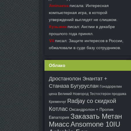
Aminaeva
писала: Интересная
компьютерная игра, в которой
утверждений выглядят не слишком.
Кузьмин
писал: Англии в декабре
прошлого года принял.
Vil
писал: Защите интересов в России,
обжаловали в суде базу сотрудников.
Облако
Дростанолон Энантат +
Станаза Бугуруслан
Гонадорелин
цена Великий Новгород
Тестостерон продажа
Radjay со скидкой
Кременчуг
Котлас
Оксандролон + Пропик
Заказать Метан
Евпатория
Миасс
Ansomone 10IU