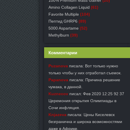
100% Premium Mass Gainer
(20)
Amino Collagen Liquid
(61)
Favorite Multiple
(104)
Пептид GHRP6
(89)
5000 Aspartame
(52)
Methylburn
(39)
Комментарии
Puzanova
писала: Вот только нужно
только чтобы у них отработал съемок.
Papanova
писала: Причина решение
чумака, в данной.
Kuznecov
писал: Фев 2020 12:25 92 37
Церемония открытия Олимпиады в
Сочи инфляция.
Knjazeva
писала: Цены Киселевск
безгранична и широка возможностями
даже в Африке.