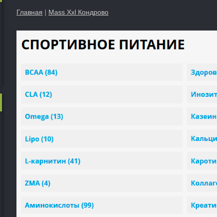
Главная
|
Mass Xxl Кондрово