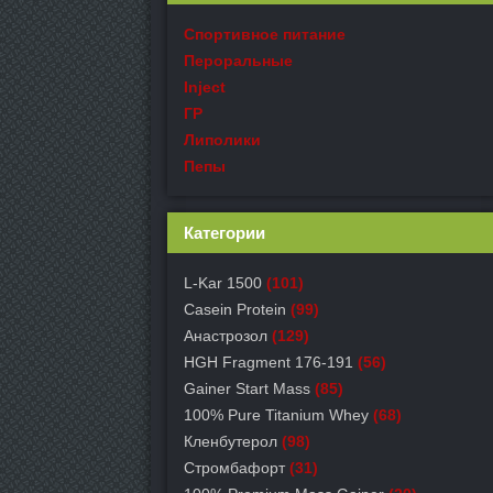
Спортивное питание
Пероральные
Inject
ГР
Липолики
Пепы
Категории
L-Kar 1500
(101)
Casein Protein
(99)
Анастрозол
(129)
HGH Fragment 176-191
(56)
Gainer Start Mass
(85)
100% Pure Titanium Whey
(68)
Кленбутерол
(98)
Стромбафорт
(31)