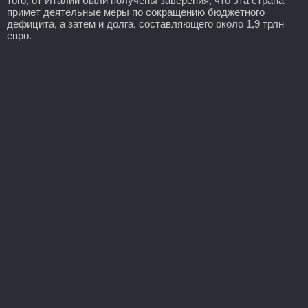
того, от Италии были получены заверения, что эта страна
примет деятельные меры по сокращению бюджетного
дефицита, а затем и долга, составляющего около 1,9 трлн
евро.