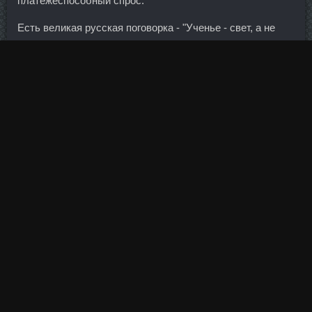
платежеспособный спрос.
Есть великая русская поговорка - "Ученье - свет, а не
ученье - чуть свет и на работу".
Важной особенностью экономико-географического
положения области является ее соседство с Москвой: с
одной стороны, близость столицы способствует
развитию промышленности и науки в области, делает
область миграционно привлекательным регионом, с
другой стороны — Москва "перехватывает" трудовые
ресурсы области, в московский бюджет поступают
налоги значительной части населения области,
работающей в Москве.
По его словам, если бы Сбербанк активно развивал
бизнес на рынках Китая или Индии, тогда эта цель была
бы более достижима. Политик
Stanoject дешево
Симферополь
подчеркнула, что 42 миллиона гектаров
плодородной почвы — главное богатство Украины.