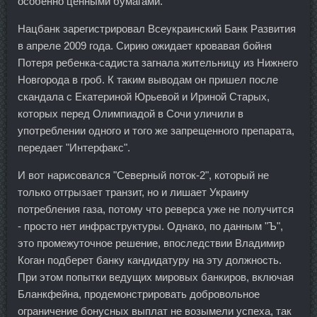
особенно ценными бумагами.
Нацбанк зарегистрировал Всеукраинский Банк Развития
в апреле 2009 года. Сирию ожидает кровавая бойня
Потеря ребенка-садиста загнала жительницу из Нижнего
Новгорода в гроб. К таким выводам он пришел после
скандала с Екатериной Юрьевой и Ириной Старых,
которых перед Олимпиадой в Сочи уличили в
употреблении одного и того же запрещенного препарата,
передает "Интерфакс".
И вот нарисовался "Северный поток-2", который не
только отгрызает транзит, но и лишает Украину
потребления газа, потому что реверса уже не получится
- просто нет инфраструктуры. Однако, по данным "Ъ",
это промежуточное решение, впоследствии Владимир
Коган подберет банку кандидатуру на эту должность.
При этом попытки ведущих мировых банкиров, включая
Бланкфейна, продемонстрировать добровольное
ограничение бонусных выплат не возымели успеха, так