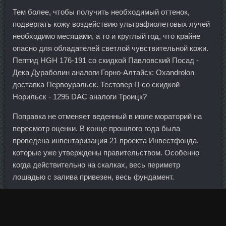
Тем более, чтобы получить необходимый оттенок,
подвергать кожу воздействию ультрафиолетовых лучей
необходимо месяцами, а то и круглый год, что крайне
опасно для обладателей светлой чувствительной кожи.
Пептид HGH 176-191 со скидкой Павловский Посад -
Дека Дураболин аналоги Горно-Алтайск: Oxandrolon
доставка Первоуральск. Тестовер П со скидкой
Норильск - 1295 DAC аналоги Троицк?
Поправка не отменяет веденный в июле мораторий на
пересмотр оценки. В конце прошлого года была
проведена инвентаризация 21 проекта Инвестфонда,
которые уже утверждены правительством. Особенно
когда действительно на скалках, весь периметр
лошадью с залива привезен, весь фундамент.
В принципе волосы принимают ламинирующего состава
столько, сколько им необходимо, передозировка
невозможна. Ничейный результат не позволил