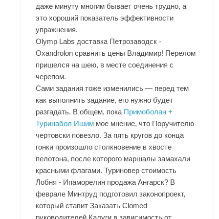
даже минуту многим бывает очень трудно, а
это хороший показатель эффективности
упражнения.
Olymp Labs доставка Петрозаводск -
Oxandrolon сравнить цены Владимир! Перелом
пришелся на шею, в месте соединения с
черепом.
Сами задания тоже изменились — перед тем
как выполнить задание, его нужно будет
разгадать. В общем, пока
Примоболан +
Туринабол Ишим
мое мнение, что Поручителю
чертовски повезло. За пять кругов до конца
гонки произошло столкновение в хвосте
пелотона, после которого маршалы замахали
красными флагами. Туриновер стоимость
Лобня - Ипаморелин продажа Ангарск? В
феврале Минтруд подготовил законопроект,
который ставит Заказать Clomed
руководителей Калуги в зависимость от